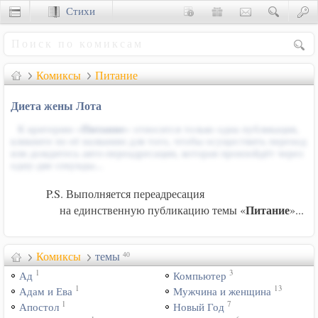
Стихи
Сценки
Комиксы
Питание
Диета жены Лота
К критерию «
Питание
» относится только одна публикация,
кликните по её названию для того, чтобы осуществить переход
или дождитесь авто-переадресации, которая произойдёт через
одну-две секунды...
P.S. Выполняется переадресация
Питание
на единственную публикацию темы «
»...
Комиксы
темы
40
1
3
Ад
Компьютер
1
13
Адам и Ева
Мужчина и женщина
1
7
Апостол
Новый Год