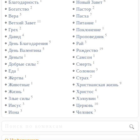
1
6
Благодарность
Новый Завет
2
2
Богатство
Пастор
5
7
Вера
Пасха
11
1
Ветхий Завет
Питание
2
1
Грех
Поклонение
4
5
Давид
Проповедник
5
3
День Благодарения
Рай
5
19
День Валентина
Рождество
1
1
Деньги
Самсон
2
1
Добрые силы
Смерть
1
3
Еда
Соломон
1
2
Жертва
Страх
1
9
Животные
Христианская жизнь
1
4
Жизнь
Христос
5
1
Злые силы
Хэлоувин
3
10
Иисус
Церковь
3
3
Иона
Человек