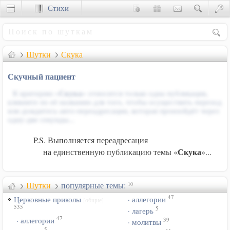
Стихи
Сценки
Шутки
Скука
Скучный пациент
К критерию «
Скука
» относится только одна публикация,
кликните по её названию для того, чтобы осуществить переход
или дождитесь авто-переадресации, которая произойдёт через
одну-две секунды...
P.S. Выполняется переадресация
Скука
на единственную публикацию темы «
»...
Шутки
популярные темы:
10
47
Церковные приколы
· аллегории
[общие]
535
5
· лагерь
47
39
· аллегории
· молитвы
5