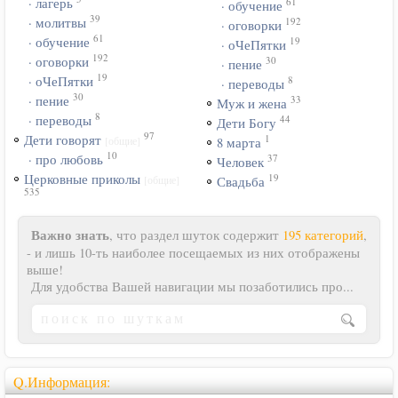
61
· лагерь
· обучение
39
192
· молитвы
· оговорки
61
19
· обучение
· оЧеПятки
192
30
· оговорки
· пение
19
8
· оЧеПятки
· переводы
30
33
· пение
Муж и жена
8
44
· переводы
Дети Богу
97
1
Дети говорят
[общие]
8 марта
10
37
· про любовь
Человек
19
Церковные приколы
[общие]
Свадьба
535
Важно знать
, что раздел шуток содержит
195 категорий
,
- и лишь 10-ть наиболее посещаемых из них отображены
выше!
Для удобства Вашей навигации мы позаботились про...
Q.Информация: