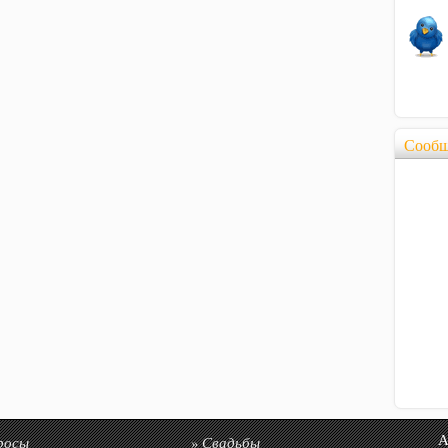
Сообщ
росы
Свадьбы
Авто
»