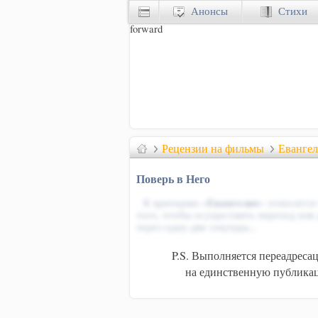
Анонсы
Стихи
forward
Рецензии на фильмы
Евангел
Поверь в Него
К критерию «
Евангелие
» относится
того, чтобы осуществить переход или
через одну-две секунды...
P.S. Выполняется переадреса
на единственную публикац