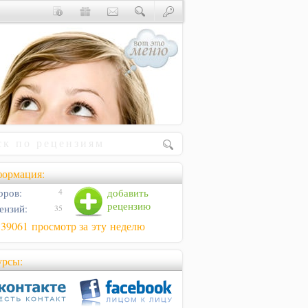
ормация:
оров:
добавить
4
рецензию
ензий:
35
39061 просмотр за эту неделю
урсы: