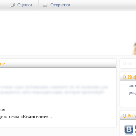
Сценки
Открытки
ие
Q.Инф
авт
 только одна публикация, кликните по её названию для
рец
 дождитесь авто-переадресации, которая произойдёт
ция
Q.Рес
Евангелие
ию темы «
»...