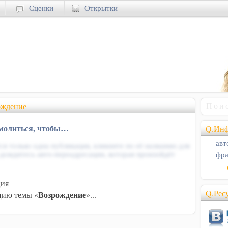
Сценки
Открытки
ождение
 молиться, чтобы…
Q.Инф
авт
ся только одна публикация, кликните по её названию для
фра
 дождитесь авто-переадресации, которая произойдёт
ция
Q.Рес
Возрождение
ию темы «
»...