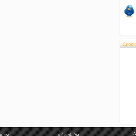
Сообщ
росы
Свадьбы
Авто
»