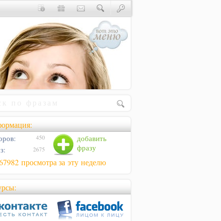
ормация:
оров:
добавить
450
фразу
з:
2675
67982 просмотра за эту неделю
урсы: