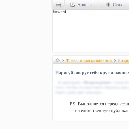
Анонсы
Стихи
forward
Фразы и высказывания
Возр
Нарисуй вокруг себя круг и начни
К критерию «
Возрождение
» относит
того, чтобы осуществить переход или
через одну-две секунды...
P.S. Выполняется переадреса
на единственную публикац