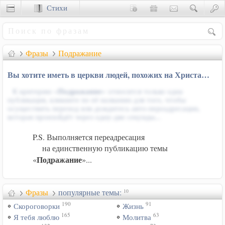
Стихи
Сценки
Фразы
Подражание
Вы хотите иметь в церкви людей, похожих на Христа…
К критерию «
Подражание
» относится только одна
публикация, кликните по её названию для того, чтобы
осуществить переход или дождитесь авто-переадресации,
которая произойдёт через одну-две секунды...
P.S. Выполняется переадресация
на единственную публикацию темы
Подражание
«
»...
Фразы
популярные темы:
10
190
91
Скороговорки
Жизнь
165
63
Я тебя люблю
Молитва