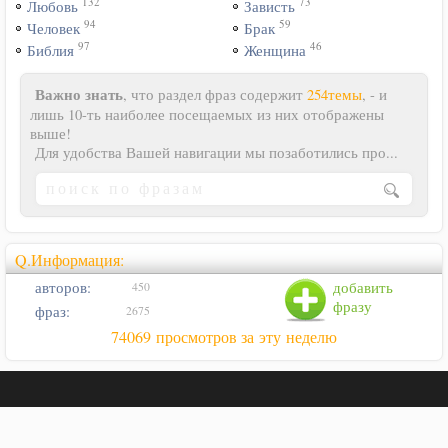
132
73
Любовь
Зависть
94
59
Человек
Брак
97
46
Библия
Женщина
Важно знать
, что раздел фраз содержит
254темы
, - и
лишь 10-ть наиболее посещаемых из них отображены
выше!
Для удобства Вашей навигации мы позаботились про...
Q.Информация:
авторов:
добавить
450
фразу
фраз:
2675
74069 просмотров за эту неделю