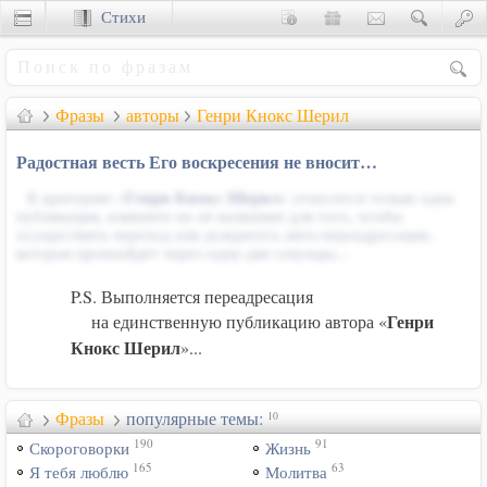
Стихи
Сценки
Фразы
авторы
Генри Кнокс Шерил
Радостная весть Его воскресения не вносит…
К критерию «
Генри Кнокс Шерил
» относится только одна
публикация, кликните по её названию для того, чтобы
осуществить переход или дождитесь авто-переадресации,
которая произойдёт через одну-две секунды...
P.S. Выполняется переадресация
Генри
на единственную публикацию автора «
Кнокс Шерил
»...
Фразы
популярные темы:
10
190
91
Скороговорки
Жизнь
165
63
Я тебя люблю
Молитва