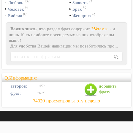
132
73
Любовь
Зависть
94
59
Человек
Брак
97
46
Библия
Женщина
Важно знать
, что раздел фраз содержит
254темы
, - и
лишь 10-ть наиболее посещаемых из них отображены
выше!
Для удобства Вашей навигации мы позаботились про...
Q.Информация:
авторов:
добавить
450
фразу
фраз:
2675
74020 просмотров за эту неделю