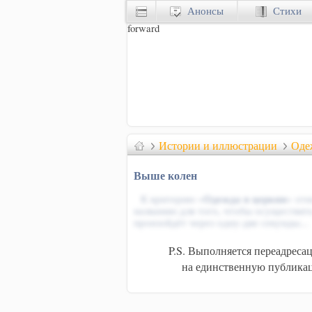
Анонсы
Стихи
forward
Истории и иллюстрации
Оде
Выше колен
К критерию «
Одежда в церкви
» отн
названию для того, чтобы осуществит
произойдёт через одну-две секунды...
P.S. Выполняется переадреса
на единственную публикац