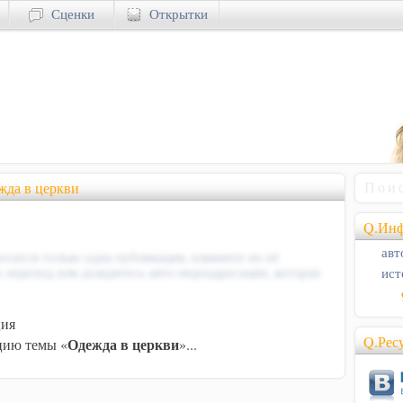
Сценки
Открытки
жда в церкви
Q.Инф
авт
осится только одна публикация, кликните по её
ист
ь переход или дождитесь авто-переадресации, которая
ция
Q.Рес
Одежда в церкви
ию темы «
»...