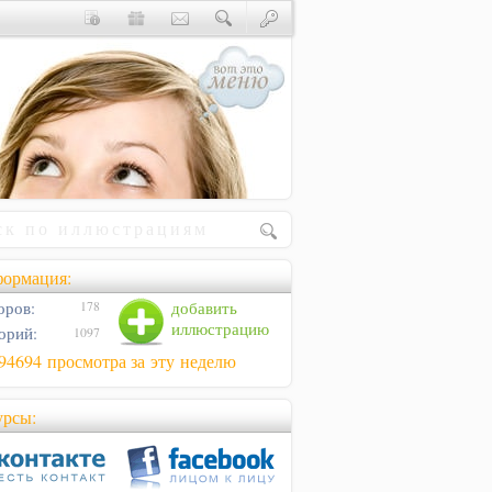
ормация:
оров:
добавить
178
иллюстрацию
орий:
1097
94694 просмотра за эту неделю
урсы: