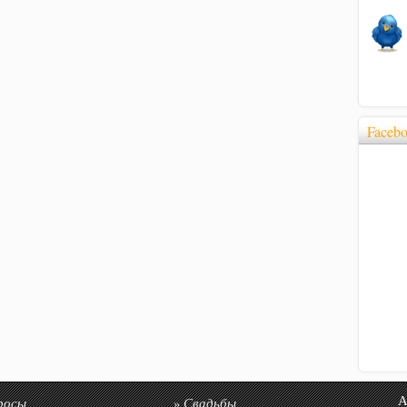
Faceb
росы
Свадьбы
Авто
»