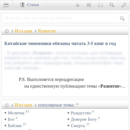
Стихи
Сценки
Илл-ции
Развитие
Китайские чиновники обязаны читать 3-5 книг в год
К критерию «
Развитие
» относится только одна публикация,
кликните по её названию для того, чтобы осуществить переход
или дождитесь авто-переадресации, которая произойдёт через
одну-две секунды...
P.S. Выполняется переадресация
Развитие
на единственную публикацию темы «
»...
Илл-ции
популярные темы:
10
43
6
Молитва
Рождество
4
4
Бог
Доверие Богу
35
27
Библия
Смерть