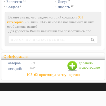
32
9
Богатство
Иисус
3
20
Свадьба
Любовь
Важно знать
, что раздел историй содержит
301
категорию
, - и лишь 10-ть наиболее посещаемых из них
отображены выше!
Для удобства Вашей навигации мы позаботились про...
Q.Информация:
авторов:
добавить
178
иллюстрацию
историй:
1097
102162 просмотра за эту неделю