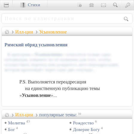
Стихи
Сценки
Илл-ции
Усыновление
Римский обряд усыновления
К критерию «
Усыновление
» относится только одна
публикация, кликните по её названию для того, чтобы
осуществить переход или дождитесь авто-переадресации,
которая произойдёт через одну-две секунды...
P.S. Выполняется переадресация
на единственную публикацию темы
Усыновление
«
»...
Илл-ции
популярные темы:
10
43
6
Молитва
Рождество
4
4
Бог
Доверие Богу