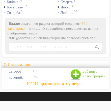
35
27
Библия
Смерть
32
9
Богатство
Иисус
3
20
Свадьба
Любовь
Важно знать
, что раздел историй содержит
301
категорию
, - и лишь 10-ть наиболее посещаемых из них
отображены выше!
Для удобства Вашей навигации мы позаботились про...
Q.Информация:
авторов:
добавить
178
иллюстрацию
историй:
1097
102217 просмотров за эту неделю