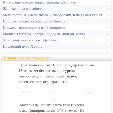
зага
Я – маленька полотнинка, випрана дбайливо
Вэммиксов, живущих в вымышленном мире по
правилам суровой человеческой жизни, –
фра
Женская сила в слабости
история-бестселлер…
поэ
Мела пурга. Шумела вьюга. Декабрьский день туман укрыл
подел
Простая раскраска: крещение Иисуса
14 лет назад
зага
Пасхальная викторина из 20 вопросов
поэ
Молитвы матери, сестры, подруги, дочери, жены
зага
Христианская загадка-рифмовка
поэ
Последний путь Христа
Популярная тематика сайта
Христианский сайт Uucyc.ru содержит более
13-ти тысяч бесплатных ресурсов
[иллюстраций, статей, идей, видео,
песен, стихов, игр, фраз и т.п.].
Материалы нашего сайта тематически
классифицированы по
1,700+ темам
. На