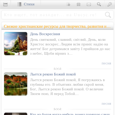
Стихи
Сценки
Свежие
христианские ресурсы
для творчества, развития и влияния
День Воскресіння
День святковий, славний, світлий, День, коли
Христос воскрес, Людям всім приніс надію на
життя! Бог дотримався завіту І прийшов до нас
з небес, Щоби вірних з…
песня
Льется рекою Божий покой
Льется рекою Божий покой, Я погружаюсь в
глубины его. В объятиях любви скрой меня,
Бог, Льется рекою Божий покой. О величии
Твоем пою, Я перед Тобой…
песня
Кто из богов когда-нибудь ронял горячую слезу