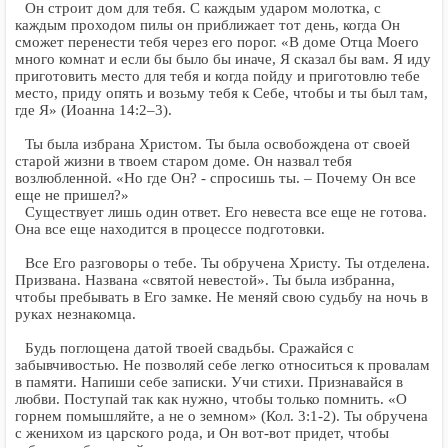
Он строит дом для тебя. С каждым ударом молотка, с
каждым проходом пилы он приближает тот день, когда Он
сможет перенести тебя через его порог. «В доме Отца Моего
много комнат и если бы было бы иначе, Я сказал бы вам. Я иду
приготовить место для тебя и когда пойду и приготовлю тебе
место, приду опять и возьму тебя к Себе, чтобы и ты был там,
где Я» (Иоанна 14:2–3).
Ты была избрана Христом. Ты была освобождена от своей
старой жизни в твоем старом доме. Он назвал тебя
возлюбленной. «Но где Он? - спросишь ты. – Почему Он все
еще не пришел?»
Существует лишь один ответ. Его невеста все еще не готова.
Она все еще находится в процессе подготовки.
Все Его разговоры о тебе. Ты обручена Христу. Ты отделена.
Призвана. Названа «святой невестой». Ты была избранна,
чтобы пребывать в Его замке. Не меняй свою судьбу на ночь в
руках незнакомца.
Будь поглощена датой твоей свадьбы. Сражайся с
забывчивостью. Не позволяй себе легко относиться к провалам
в памяти. Напиши себе записки. Учи стихи. Признавайся в
любви. Поступай так как нужно, чтобы только помнить. «О
горнем помышляйте, а не о земном» (Кол. 3:1-2). Ты обручена
с женихом из царского рода, и Он вот-вот придет, чтобы