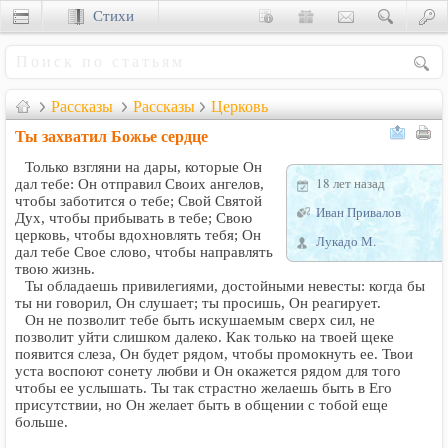
Стихи
Сценки
Рассказы
Рассказы
Церковь
Ты захватил Божье сердце
Только взгляни на дары, которые Он
18 лет назад
дал тебе: Он отправил Своих ангелов,
чтобы заботится о тебе; Свой Святой
Иван Привалов
Дух, чтобы прибывать в тебе; Свою
церковь, чтобы вдохновлять тебя; Он
Лукадо М.
дал тебе Свое слово, чтобы направлять
твою жизнь.
Ты обладаешь привилегиями, достойными невесты: когда бы
ты ни говорил, Он слушает; ты просишь, Он реагирует.
Он не позволит тебе быть искушаемым сверх сил, не
позволит уйти слишком далеко. Как только на твоей щеке
появится слеза, Он будет рядом, чтобы промокнуть ее. Твои
уста воспоют сонету любви и Он окажется рядом для того
чтобы ее услышать. Ты так страстно желаешь быть в Его
присутствии, но Он желает быть в общении с тобой еще
больше.