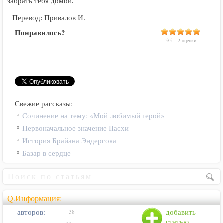
забрать тебя домой.
Перевод: Привалов И.
Понравилось?
5
/
5
-
2
оценки
Свежие рассказы:
Сочинение на тему: «Мой любимый герой»
Первоначальное значение Пасхи
История Брайана Эндерсона
Базар в сердце
Q.Информация:
авторов:
добавить
38
статью