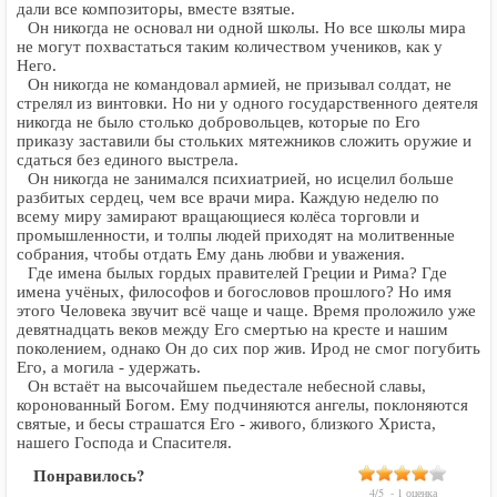
дали все композиторы, вместе взятые.
Он никогда не основал ни одной школы. Но все школы мира
не могут похвастаться таким количеством учеников, как у
Него.
Он никогда не командовал армией, не призывал солдат, не
стрелял из винтовки. Но ни у одного государственного деятеля
никогда не было столько добровольцев, которые по Его
приказу заставили бы стольких мятежников сложить оружие и
сдаться без единого выстрела.
Он никогда не занимался психиатрией, но исцелил больше
разбитых сердец, чем все врачи мира. Каждую неделю по
всему миру замирают вращающиеся колёса торговли и
промышленности, и толпы людей приходят на молитвенные
собрания, чтобы отдать Ему дань любви и уважения.
Где имена былых гордых правителей Греции и Рима? Где
имена учёных, философов и богословов прошлого? Но имя
этого Человека звучит всё чаще и чаще. Время проложило уже
девятнадцать веков между Его смертью на кресте и нашим
поколением, однако Он до сих пор жив. Ирод не смог погубить
Его, а могила - удержать.
Он встаёт на высочайшем пьедестале небесной славы,
коронованный Богом. Ему подчиняются ангелы, поклоняются
святые, и бесы страшатся Его - живого, близкого Христа,
нашего Господа и Спасителя.
Понравилось?
4
/
5
-
1
оценка