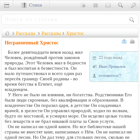
Стихи
Сценки
Рассказы
Рассказы
Христос
Несравненный Христос
Более девятнадцати веков назад жил
22 года назад
Человек, рождённый против законов
природы. Этот Человек жил в бедности
Иван Привалов
и был воспитан в безвестности. Он
мало путешествовал и всего один раз
отзовитесь!?
пересёк границу Своей родины - во
время бегства в Египет, ещё
младенцем.
У Него не было ни влияния, ни богатства. Родственники Его
были люди скромные, без квалификации и образования. В
младенчестве Он поразил царя, в детстве Он озадачивал
врачей, в зрелости Он управлял природой, ходил по волнам,
будто по мостовой, и усмирял море. Он исцелял целые толпы
без лекарств и не брал никакой платы за Свои услуги.
Он не написал ни одной книги. Но все библиотеки нашей
страны не вместят книг, написанных о Нём. Он не написал ни
одной песни. Но Он дал тему для стольких песен, сколько не