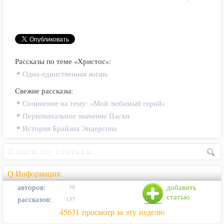
Рассказы по теме «Христос»:
Одна-единственная жизнь
Свежие рассказы:
Сочинение на тему: «Мой любимый герой»
Первоначальное значение Пасхи
История Брайана Эндерсона
Q.Информация:
авторов:
добавить
38
статью
рассказов:
137
45631 просмотр за эту неделю