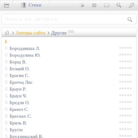
Стихи
Сценки
Авторы сайта
Другие
1322
Б
Бородавкша Л.
Бородулина Ю.
Борщ В.
Боэций О.
Брагин С.
Братец Лис
Браун Р.
Браун Ч.
Бредли О.
Бренгл С.
Бреснах С.
Бриль В.
Бругш
Брудзиньский В.