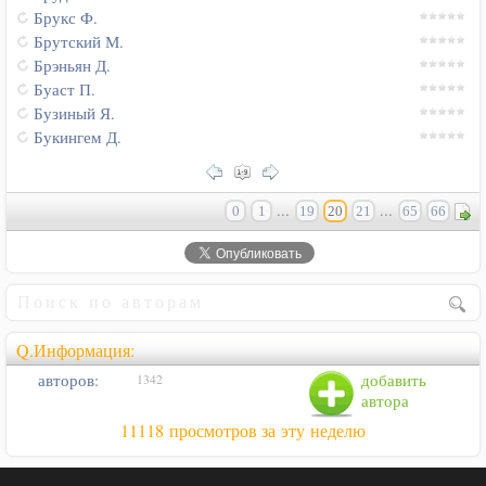
Брукс Ф.
Брутский М.
Брэньян Д.
Буаст П.
Бузиный Я.
Букингем Д.
...
...
0
1
19
20
21
65
66
Q.Информация:
авторов:
добавить
1342
автора
11118 просмотров за эту неделю