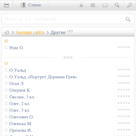
Стихи
Сценки
Авторы сайта
Другие
1322
Н
Нэш О.
О
О.Уальд
О.Уальд «Портрет Дориана Грея»
Оган Э.
Озерков К.
Оксана, 3 кл.
Олег, 2 кл.
Олег, 3 кл.
Олегович О.
Оленька М.
Орехова И.