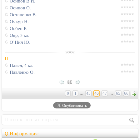
Осипов В.И.
Осипов О.
Остапенко В.
Очкур Н.
Оьбен Р.
Ояр, 3 кл.
О’Нил Ю.
П
Павел, 4 кл.
Павленко О.
...
...
0
1
45
46
47
65
66
Q.Информация: