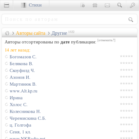
Стихи
Сценки
Авторы сайта
Другие
1322
[отменить?]
дате
Авторы отсортированы по
публикации:
14 лет назад:
Богомазов С.
Белякова В.
Скоуфилд Ч.
Азонов И.
Мартинюк В.
www.Alt.kp.ru
Ирина
Холос С.
Колесникова Н.
Черемискина С.Б.
ц. Голгофа
Сеня, 1 кл.
www.NKRadio.net