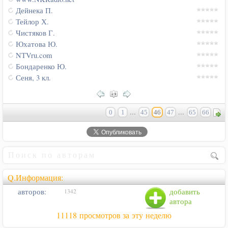
Дейнека П.
Тейлор Х.
Чистяков Г.
Юхатова Ю.
NTVru.com
Бондаренко Ю.
Сеня, 3 кл.
...
...
0
1
45
46
47
65
66
Q.Информация:
авторов:
добавить
1342
автора
11118 просмотров за эту неделю