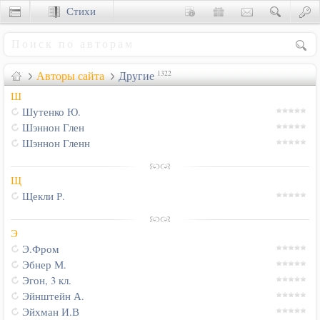
Стихи
Сценки
Авторы сайта
Другие
1322
Ш
Шутенко Ю.
Шэннон Глен
Шэннон Гленн
Щ
Щекли Р.
Э
Э.Фром
Эбнер М.
Эгон, 3 кл.
Эйнштейн А.
Эйхман И.В