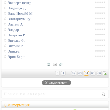
Эксперт-центр
Элдридж Д.
Элис Ислейб М.
Элитариум.Ру
Эльген Э.
Эльдар
Эмерсон Р.
Энгельс Ф.
Энтони Р.
Эпиктет
Эрик Берн
...
0
1
62
63
64
65
66
Q.Информация: