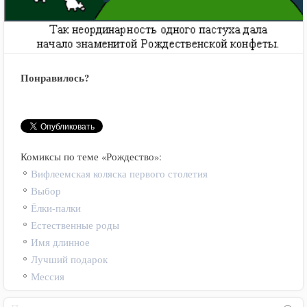
Понравилось?
Комиксы по теме «Рождество»:
Вифлеемская коляска первого столетия
Выбор
Ёлки-палки
Естественные роды
Имя длинное
Лучший подарок
Мессия