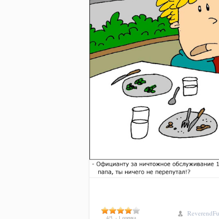
ReverendF
4
/
5
-
1
оценка