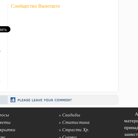
Сообщество Вконтакте
о
е
росы
Свадьбы
Авто
»
матер
веты
Статистика
»
прин
крытки
Страсти Хр.
»
заимс
сни
Сценки
»