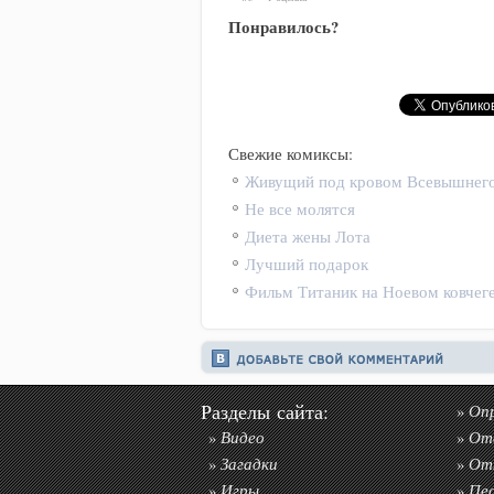
Понравилось?
Свежие комиксы:
Живущий под кровом Всевышнег
Не все молятся
Диета жены Лота
Лучший подарок
Фильм Титаник на Ноевом ковчег
Разделы сайта:
Оп
»
Видео
От
»
»
Загадки
От
»
»
Игры
Пе
»
»