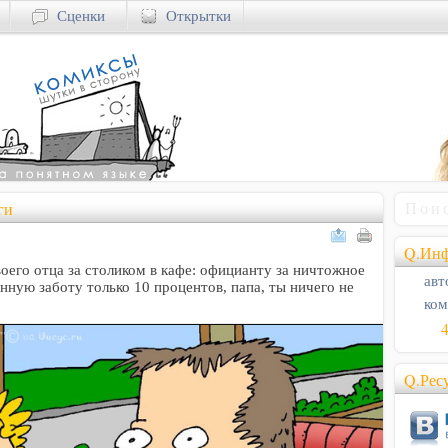
Сценки
Открытки
ги
Q.Инф
его отца за столиком в кафе: официанту за ничтожное
авт
янную заботу только 10 процентов, папа, ты ничего не
ком
Q.Рес