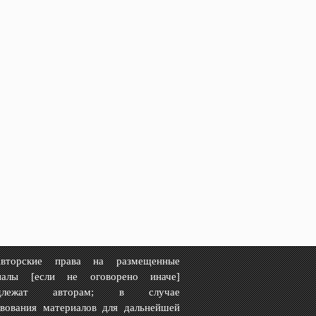
рские права на размещенные
иалы [если не оговорено иначе]
адлежат авторам; в случае
твования материалов для дальнейшей