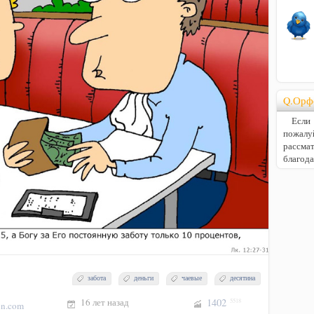
Q.Орф
Если В
пожалу
расс
благод
забота
деньги
чаевые
десятина
16 лет назад
1402
5518
un.com