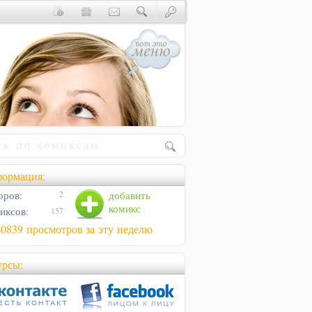
ормация:
оров:
добавить
2
комикс
иксов:
157
40839 просмотров за эту неделю
урсы: