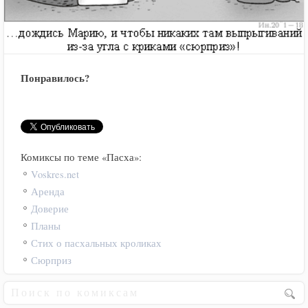
Понравилось?
Комиксы по теме «Пасха»:
Voskres.net
Аренда
Доверие
Планы
Стих о пасхальных кроликах
Сюрприз