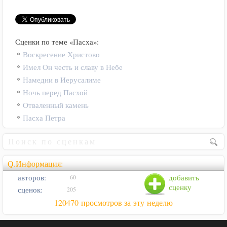
Сценки по теме «Пасха»:
Воскресение Христово
Имел Он честь и славу в Небе
Намедни в Иерусалиме
Ночь перед Пасхой
Отваленный камень
Пасха Петра
Q.Информация:
авторов:
добавить
60
сценку
сценок:
205
120470 просмотров за эту неделю