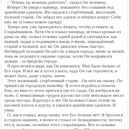
- "Теперь ты можешь работать", сказал Он человеку.
Вскоре Он увидел пьяницу, лежавшего без сознания под
армейским одеялом. Им оказался сгорбленный, высохший,
больной старик. Он забрал его одеяло и обернул вокруг Себя;
ему же оставил новую одежду.
Теперь мне уже приходилось бежать, чтобы успевать за
Старьёвщиком. Хотя Он и плакал навзрыд, истекал кровью из
раны на лбу, толкал тележку одной рукой и спотыкался, как
пьяный, падая и поднимаясь вновь и вновь, измождённый,
старый и больной, всё же Он двигался очень быстро.
Нетвёрдой походкой Он шёл по улицам города, милю за милей,
пока не подошёл к окраине города, затем Он направился
дальше - за пределы города.
Я прослезился видя, как Он изменился. Мне было больно от
Его горя. И всё же я хотел узнать, куда Он так торопится, и
может быть, даже узнать, зачем.
Этот маленький, сгорбленный старик - Он шёл на свалку. Он
пришёл на городскую помойку. Я хотел подойти и помочь
Ему, но вместо этого прятался где-то сзади. Он взобрался на
холм. С немыслимым трудом расчистил себе небольшое место
среди мусора. Вздохнул и лёг. Он положил Свою голову на
носовой платок и куртку и укрылся армейским одеялом. И
умер.
О, как я плакал, когда понял, что Его больше нет! Я бросился
в старую машину, я вопил и стонал от безнадёжности, потому
что я, похоже, полюбил этого старьёвщика. Все остальные