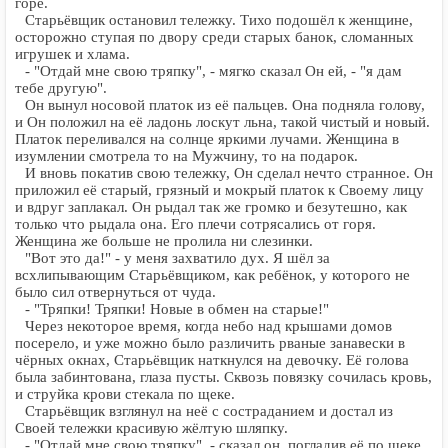
горе.
Старьёвщик остановил тележку. Тихо подошёл к женщине,
осторожно ступая по двору среди старых банок, сломанных
игрушек и хлама.
- "Отдай мне свою тряпку", - мягко сказал Он ей, - "я дам
тебе другую".
Он вынул носовой платок из её пальцев. Она подняла голову,
и Он положил на её ладонь лоскут льна, такой чистый и новый.
Платок переливался на солнце яркими лучами. Женщина в
изумлении смотрела то на Мужчину, то на подарок.
И вновь покатив свою тележку, Он сделал нечто странное. Он
приложил её старый, грязный и мокрый платок к Своему лицу
и вдруг заплакал. Он рыдал так же громко и безутешно, как
только что рыдала она. Его плечи сотрясались от горя.
Женщина же больше не пролила ни слезинки.
"Вот это да!" - у меня захватило дух. Я шёл за
всхлипывающим Старьёвщиком, как ребёнок, у которого не
было сил отвернуться от чуда.
- "Тряпки! Тряпки! Новые в обмен на старые!"
Через некоторое время, когда небо над крышами домов
посерело, и уже можно было различить рваные занавески в
чёрных окнах, Старьёвщик наткнулся на девочку. Её голова
была забинтована, глаза пусты. Сквозь повязку сочилась кровь,
и струйка крови стекала по щеке.
Старьёвщик взглянул на неё с состраданием и достал из
Своей тележки красивую жёлтую шляпку.
- "Отдай мне свою тряпку", - сказал он, погладив её по щеке,