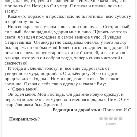
лица, как будто, увяли в сравнении с Ним. Мне казалось, я не
мог жить без Него; но Он умер. Я плакал и плакал, пока не
заснул.
Каким-то образом я проспал всю ночь пятницы, всю субботу
и ещё одну ночь.
Но в воскресенье утром я внезапно проснулся. Свет, чистый,
сильный, беспощадный, ударил мне в лицо. Щурясь от этого
света, я увидел последнее и самое великое чудо. Я увидел
Старьёвщика! Он аккуратно складывал одеяло, у него на лбу
был шрам, но он был жив! Более того, совершенно здоров! Не
осталось следа ни от старости, ни от болезней, и вся старая
одежда, которую он собрал тогда, теперь сияла чистотой и
свежестью!
И тогда я склонил голову, и, всё ещё содрогаясь от
увиденного чуда, подошёл к Старьёвщику. Я со стыдом
представился. Рядом с Ним я представлял из себя жалкое
зрелище. Я снял с себя свою одежду и сказал Ему:
- "Одень меня".
Он одел меня. Мой Господь, Он дал мне новую одежду, и
через мгновение я сам чудесно изменился рядом с Ним. Этим
старьёвщиком был Христос!
Редакция и доработка:
Привалов И.С.
Понравилось?
оцените