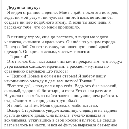
Дедушка внуку:
Я видел странное видение. Мне не даёт покоя эта история,
ведь, ни мой разум, ни чувства, ни мой язык не могли бы
создать ничего подобного этому. И если ты захочешь, я
расскажу тебе, что со мной произошло.
В пятницу утром, ещё до рассвета, я видел молодого
человека, сильного и красивого. Он шёл по улицам города.
Перед собой Он вез тележку, заполненную новой яркой
одеждой. Он кричал ясным, чистым голосом:
- "Тряпки!"
Этот голос был настолько чистым и прекрасным, что воздух
утра казался слишком мрачным, а рассвет - мутным по
сравнению с музыкой Его голоса!
- "Тряпки! Новые в обмен на старые! Я заберу вашу
изношенную одежду и дам вам новую! Тряпки!"
"Вот это да", - подумал я про себя. Ведь это был высокий,
сильный, здоровый богатырь, и глаза Его сияли разумом.
Неужели нельзя было найти занятие получше, чем работать
старьёвщиком в городских трущобах?
Я пошёл за Ним. Меня одолевало любопытство.
Вскоре Старьёвщик увидел женщину, сидящую на заднем
крыльце своего дома. Она плакала, тяжело вздыхая и
всхлипывая, уткнувшись в свой носовой платок. Её сердце
разрывалось на части, и вся её фигура выражала безмерное