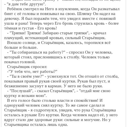
- "я дам тебе другую".
Ребёнок смотрел на Него в изумлении, когда Он разматывал
бинт с её головы и повязывал на свою. Шляпку Он надел на
девочку. Я был поражён тем, что увидел: вместе с повязкой
ушла и рана! Теперь через Его бровь струилась кровь - более
тёмная и густая - Его кровь!
- "Тряпки! Тряпки! Забираю старые тряпки", - кричал
плачущий, истекающий кровью, сильный Старьёвщик.
Взошло солнце, и Старьёвщик, казалось, торопился всё
больше и больше.
- "Ты собираешься на работу?" - спросил Он у человека,
который стоял, прислонившись к столбу. Человек только
покачал головой.
Старьёвщик спросил:
-"У тебя что, нет работы?"
- "Ты в своём уме?" - усмехнулся тот. Он отошёл от столба,
показывая правый рукав своей куртки. Рукав был пуст, и
безжизненно засунут в карман. У него не было руки.
- "Послушай", - сказал Старьёвщик", - "отдай мне свою
куртку и возьми мою".
В его голосе было столько власти и спокойствия! И
однорукий человек снял куртку. То же самое сделал и
Старьёвщик - я содрогнулся, увидев, что рука Старьёвщика
осталась в рукаве Его куртки. Когда человек надел её, у него
вдруг стало две здоровые руки: сильные и могучие. Но у
Старьевщика осталась лишь одна.