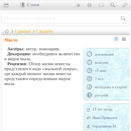
Стихи
Сценки
Сценки
Свадьба
Мыло
Актёры:
автор, помощник.
Декорации:
необходимое количество
декламация
и видов мыла.
комедия
Рецензия:
Обзор жизни невесты
представлен в виде «мыльной оперы»,
~5 мин.
где каждый момент жизни невесты
2 чел.
представлен определенным видом
мыла.
молодежь и старше
русский
13 лет назад
Иван Привалов
Герасимова М.