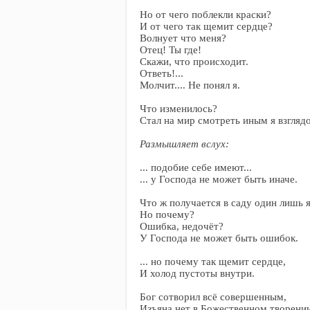
Но от чего поблекли краски?
И от чего так щемит сердце?
Волнует что меня?
Отец! Ты где!
Скажи, что происходит.
Ответь!...
Молчит.... Не понял я.
Что изменилось?
Стал на мир смотреть иным я взгляд
Размышляет вслух:
... подобие себе имеют...
... у Господа не может быть иначе.
Что ж получается в саду один лишь 
Но почему?
Ошибка, недочёт?
У Господа не может быть ошибок.
... но почему так щемит сердце,
И холод пустоты внутри.
Бог сотворил всё совершенным,
Изъяна нет в Божественном творении