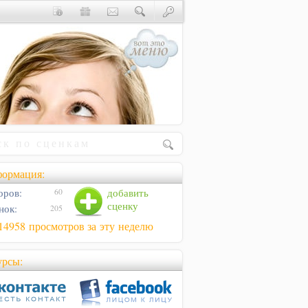
ормация:
оров:
добавить
60
сценку
нок:
205
14958 просмотров за эту неделю
урсы: