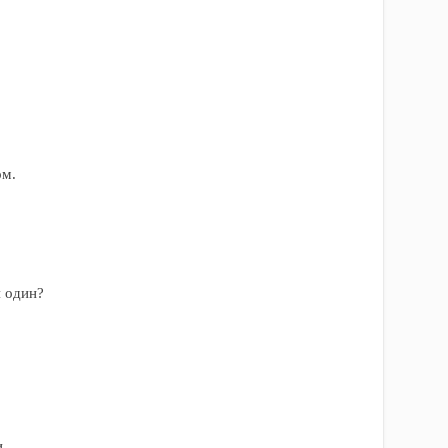
ом.
я один?
.