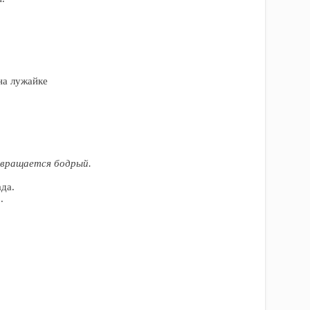
на лужайке
звращается бодрый.
да.
.