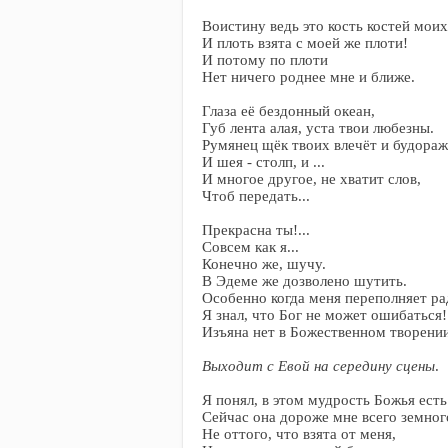
Воистину ведь это кость костей моих
И плоть взята с моей же плоти!
И потому по плоти
Нет ничего роднее мне и ближе.
Глаза её бездонный океан,
Губ лента алая, уста твои любезны.
Румянец щёк твоих влечёт и будораж
И шея - столп, и ...
И многое другое, не хватит слов,
Чтоб передать...
Прекрасна ты!...
Совсем как я...
Конечно же, шучу.
В Эдеме же дозволено шутить.
Особенно когда меня переполняет ра
Я знал, что Бог не может ошибаться!
Изъяна нет в Божественном творени
Выходит с Евой на середину сцены
.
Я понял, в этом мудрость Божья есть
Сейчас она дороже мне всего земног
Не оттого, что взята от меня,