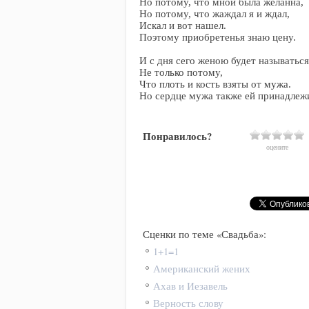
Но потому, что мной была желанна,
Но потому, что жаждал я и ждал,
Искал и вот нашел.
Поэтому приобретенья знаю цену.
И с дня сего женою будет называться
Не только потому,
Что плоть и кость взяты от мужа.
Но сердце мужа также ей принадлеж
Понравилось?
оцените
Сценки по теме «Свадьба»:
1+1=1
Американский жених
Ахав и Иезавель
Верность слову