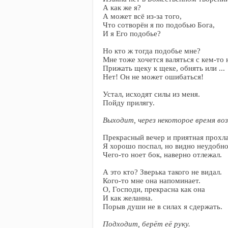
А как же я?
А может всё из-за того,
Что сотворён я по подобью Бога,
И я Его подобье?
Но кто ж тогда подобье мне?
Мне тоже хочется валяться с кем-то 
Прижать щеку к щеке, обнять или ...
Нет! Он не может ошибаться!
Устал, исходят силы из меня.
Пойду прилягу.
Выходит, через некоторое время во
Прекрасный вечер и приятная прохла
Я хорошо поспал, но видно неудобно
Чего-то ноет бок, наверно отлежал.
А это кто? Зверька такого не видал.
Кого-то мне она напоминает.
О, Господи, прекрасна как она
И как желанна.
Порыв души не в силах я сдержать.
Подходит, берёт её руку.