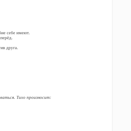
бие себе имеют.
аперёд.
ив друга.
ываться. Тихо произносит: