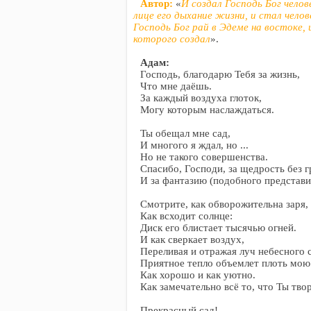
Автор:
«
И создал Господь Бог челове
лице его дыхание жизни, и стал чело
Господь Бог рай в Эдеме на востоке,
которого создал
».
Адам:
Господь, благодарю Тебя за жизнь,
Что мне даёшь.
За каждый воздуха глоток,
Могу которым наслаждаться.
Ты обещал мне сад,
И многого я ждал, но ...
Но не такого совершенства.
Спасибо, Господи, за щедрость без г
И за фантазию (подобного представит
Смотрите, как обворожительна заря,
Как всходит солнце:
Диск его блистает тысячью огней.
И как сверкает воздух,
Переливая и отражая луч небесного с
Приятное тепло объемлет плоть мою
Как хорошо и как уютно.
Как замечательно всё то, что Ты тво
Прекрасный сад!