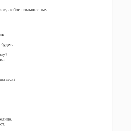
рос, любое помышленье.
ю:
,
 будет.
ому?
ил.
ываться?
.
едица,
ют.