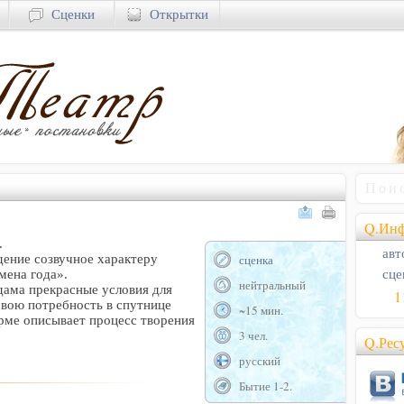
Сценки
Открытки
Q.Инф
.
авт
ение созвучное характеру
сценка
сце
мена года».
нейтральный
дама прекрасные условия для
1
свою потребность в спутнице
~15 мин.
рме описывает процесс творения
3 чел.
Q.Рес
русский
Бытие 1-2.