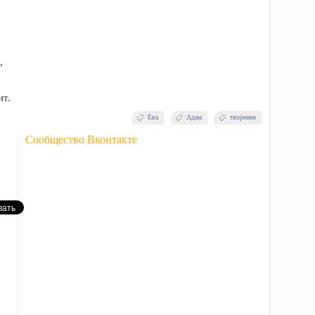
,
ит.
Ева
Адам
творение
Сообщество Вконтакте