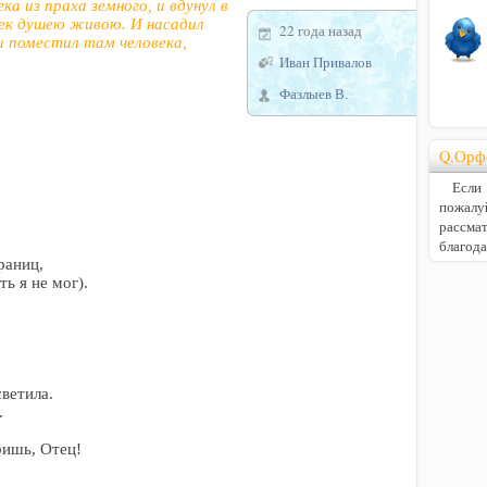
ка из праха земного, и вдунул в
век душею живою. И насадил
22 года назад
 и поместил там человека,
Иван Привалов
Фазлыев В.
Q.Орф
Если В
пожалу
расс
благод
раниц,
ь я не мог).
ветила.
.
ришь, Отец!