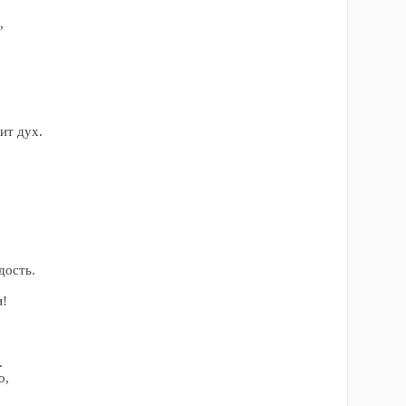
,
ит дух.
дость.
и!
.
о,