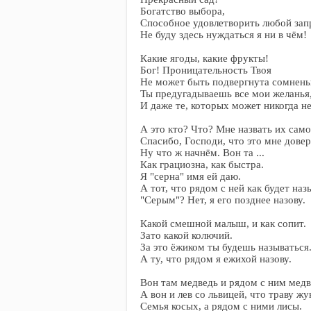
Богатство выбора,
Способное удовлетворить любой зап
Не буду здесь нуждаться я ни в чём!
Какие ягоды, какие фрукты!
Бог! Проницательность Твоя
Не может быть подвергнута сомнень
Ты предугадываешь все мои желанья
И даже те, которых может никогда не
А это кто? Что? Мне назвать их сам
Спасибо, Господи, что это мне довер
Ну что ж начнём. Вон та ...
Как грациозна, как быстра.
Я "серна" имя ей даю.
А тот, что рядом с ней как будет наз
"Серым"? Нет, я его позднее назову.
Какой смешной малыш, и как сопит.
Зато какой колючий.
За это ёжиком ты будешь называться
А ту, что рядом я ежихой назову.
Вон там медведь и рядом с ним медв
А вон и лев со львицей, что траву жу
Семья косых, а рядом с ними лисы.