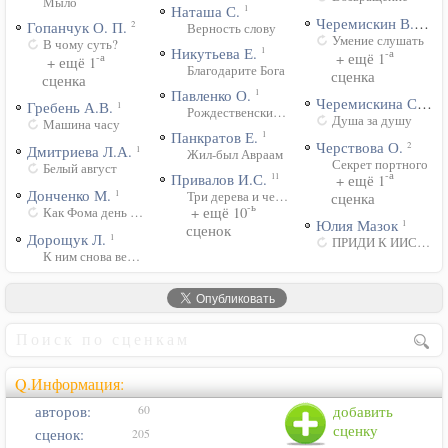
Мыло
Наташа С.
1
Черемискин В.Ю.
2
Гопанчук О. П.
2
Верность слову
Умение слушать
В чому суть?
Никутьева Е.
1
-а
+ ещё 1
-а
+ ещё 1
Благодарите Бога
сценка
сценка
Павленко О.
1
Черемискина С.Б.
1
Гребень А.В.
1
Рождественский корпоратив
Душа за душу
Машина часу
Панкратов Е.
1
Черствова О.
2
Дмитриева Л.А.
1
Жил-был Авраам
Секрет портного
Белый август
-а
Привалов И.С.
11
+ ещё 1
Донченко М.
1
Три дерева и четыре подарка
сценка
-ь
+ ещё 10
Как Фома день рожденье справлял
Юлия Мазок
1
сценок
Дорощук Л.
1
ПРИДИ К ИИСУСУ
К ним снова вернулась весна
Q.Информация:
авторов:
добавить
60
сценку
сценок:
205