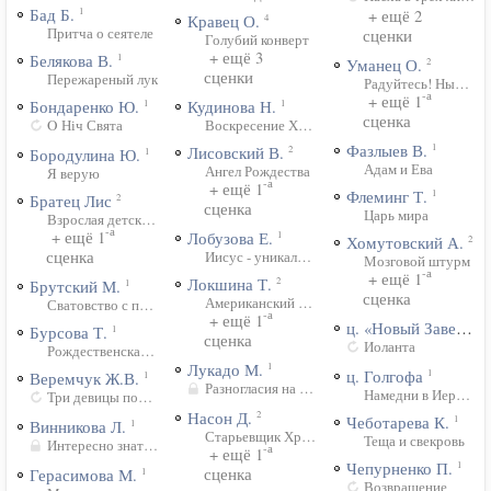
Бад Б.
1
+ ещё 2
Кравец О.
4
Притча о сеятеле
сценки
Голубий конверт
+ ещё 3
Белякова В.
1
Уманец О.
2
сценки
Пережареный лук
Радуйтесь! Ныне на
-а
+ ещё 1
Бондаренко Ю.
Кудинова Н.
1
1
сценка
O Ніч Свята
Воскресение Христово
Фазлыев В.
1
Лисовский В.
2
Бородулина Ю.
1
Адам и Ева
Ангел Рождества
Я верую
-а
+ ещё 1
Флеминг Т.
1
Братец Лис
2
сценка
Царь мира
Взрослая детская любовь
-а
Лобузова Е.
+ ещё 1
1
Хомутовский А.
2
Иисус - уникальный Друг
сценка
Мозговой штурм
-а
+ ещё 1
Локшина Т.
2
Брутский М.
1
сценка
Американский жених
Сватовство с пирожками
-а
+ ещё 1
ц. «Новый Завет»
1
Бурсова Т.
1
сценка
Иоланта
Рождественская колядка
Лукадо М.
1
ц. Голгофа
1
Веремчук Ж.В.
1
Разногласия на корабле
Намедни в Иерусал
Три девицы под окном...
Насон Д.
2
Чеботарева К.
1
Винникова Л.
1
Старьевщик Христос
Теща и свекровь
Интересно знать ребятам
-а
+ ещё 1
Чепурненко П.
1
сценка
Герасимова М.
1
Возвращение