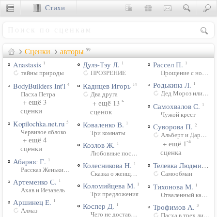
Стихи
Сценки
Сценки
авторы
59
Anastasis
Дулэ-Тэу Л.
Рассел П.
1
1
1
тайны природы
ПРОЗРЕНИЕ
Прощение с ногами
Родькина Л.
1
BodyBuilders Int'l
Каднцев Игорь
4
14
Дед Мороз или Иис
Пасха Петра
Два друга
-ь
+ ещё 3
+ ещё 13
Самохвалов С.
1
сценки
сценок
Чужой крест
Kopilochka.net.ru
5
Коваленко В.
1
Суворова П.
2
Червивое яблоко
Три комнаты
Альберт и Дарина
+ ещё 4
-а
+ ещё 1
Козлов Ж.
1
сценки
сценка
Любовные пословицы
Абарюс Г.
1
Колесникова Н.
Телевка Людмила
1
1
Рассказ Женьки-Костолома - видео
Сказка о женщинах
Самообман
Артеменко С.
1
Коломийцева М.
1
Тихонова М.
1
Ахав и Иезавель
Три предложения
Отваленный камень
Аршинец Е.
1
Коспер Д.
1
Трофимов А.
3
Алмаз
Чего не доставало на Рождество?
Пасха в трех лицах