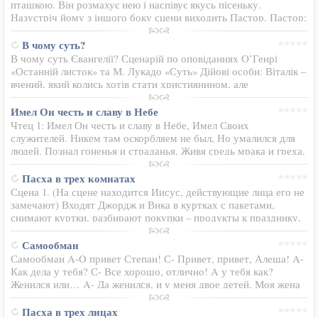
пташкою. Він розмахує нею і наспівує якусь пісеньку.
Назустріч йому з іншого боку сцени виходить Пастор. Пастор:
Що у тебе там, синку? Хлопчик: Та… Якась жалюгідна
пташка…
В чому суть?
В чому суть Євангелії? Сценарій по оповіданнях О’Генрі
«Останній листок» та М. Лукадо «Суть» Дійові особи: Віталік –
вчений, який колись хотів стати християнином, але
розчарувався у віруючих, ще будучи молодим. Тепер його
гнітить…
Имел Он честь и славу в Небе
Чтец 1: Имел Он честь и славу в Небе, Имел Своих
служителей. Никем там оскорбляем не был, Но умалился для
людей. Познал гоненья и страданья, Живя средь мрака и греха,
Но побеждал без колебанья Все искушения врага. Затем
принял Голгофский…
Пасха в трех комнатах
Сцена 1. (На сцене находится Иисус, действующие лица его не
замечают) Входят Джордж и Вика в куртках с пакетами,
снимают куртки, разбирают покупки – продукты к празднику,
разговаривают… Джордж: Слушай, всё, вроде, купили? Вика:
ДА, вроде…
Самообман
Самообман A-O привет Степан! С- Привет, привет, Алеша! A-
Как дела у тебя? С- Все хорошо, отлично! A у тебя как?
Женился или… A- Да женился, и у меня двое детей. Моя жена
верующая, и я тоже принял Христа! С- Поздравляю тебя…
Пасха в трех лицах