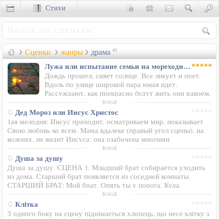
Стихи
Сценки
Сценки
жанры
драма
41
Лужа или испытание семьи на мореходность
Дождь прошел, сияет солнце. Все ликует и поет.
Вдоль по улице широкой пара юная идет.
Рассуждают, как прекрасно будут жить они вдвоем.
Он жених, она невеста, чувства бьют у них ключом.
Дед Мороз или Иисус Христос
1ая мелодия: Иисус приходит, осматриваем мир, показывает
Свою любовь ко всем. Мама вдалеке (правый угол сцены), на
коленях, не видит Иисуса: она озабочена многими
проблемами. Иисус подходит к маме, поднимает её,
показывает на небеса…
Душа за душу
Душа за душу. СЦЕНА 1. Младший брат собирается уходить
из дома. Старший брат появляется из соседней комнаты.
СТАРШИЙ БРАТ: Мой брат, Опять ты у порога. Куда
собрался? МЛАДШИЙ БРАТ: (смеётся) В путь-дорогу!
СТАРШИЙ БРАТ…
Клітка
З одного боку на сцену піднімається хлопець, що несе клітку з