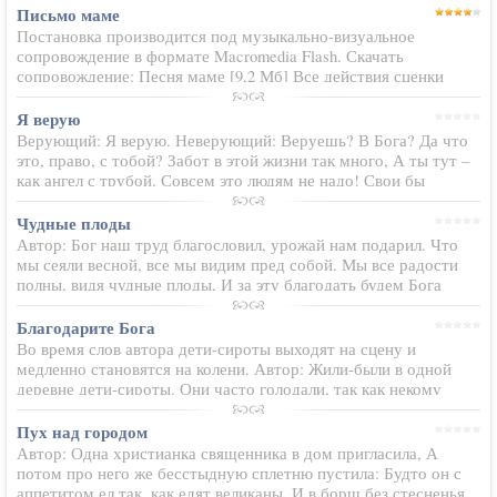
Наркотик…
Письмо маме
Постановка производится под музыкально-визуальное
сопровождение в формате Macromedia Flash. Скачать
сопровождение: Песня маме [9,2 Мб] Все действия сценки
происходят под музыку песни "Письмо маме" Гинтаса
Абарюса из альбома…
Я верую
Верующий: Я верую. Неверующий: Веруешь? В Бога? Да что
это, право, с тобой? Забот в этой жизни так много, А ты тут –
как ангел с трубой. Совсем это людям не надо! Свои бы
проблемы решить: То кризис, то в семьях разлады…
Верующий: А…
Чудные плоды
Автор: Бог наш труд благословил, урожай нам подарил. Что
мы сеяли весной, все мы видим пред собой. Мы все радости
полны, видя чудные плоды, И за эту благодать будем Бога
прославлять. Нам для духа назиданья скажут кое-что плоды,
Выслушаем…
Благодарите Бога
Во время слов автора дети-сироты выходят на сцену и
медленно становятся на колени. Автор: Жили-были в одной
деревне дети-сироты. Они часто голодали, так как некому
было о них позаботиться. И сегодня они себя чувствовали
очень голодными…
Пух над городом
Автор: Одна христианка священника в дом пригласила, А
потом про него же бесстыдную сплетню пустила: Будто он с
аппетитом ел так, как едят великаны, И в борщ без стесненья