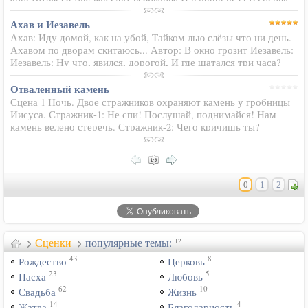
положил очень много сметаны. Её мнение созрело о госте
священнике…
Ахав и Иезавель
Ахав: Иду домой, как на убой, Тайком лью слёзы что ни день.
Ахавом по дворам скитаюсь... Автор: В окно грозит Иезавель:
Иезавель: Ну что, явился, дорогой, И где шатался три часа?
Ахав: Да я... вот в храме Божьем был, Урок библейский…
Отваленный камень
Сцена 1 Ночь. Двое стражников охраняют камень у гробницы
Иисуса. Стражник-1: Не спи! Послушай, поднимайся! Нам
камень велено стеречь. Стражник-2: Чего кричишь ты?
Убирайся. Я только-только лег прилечь. Стражник-1: Приказ
мы получили…
0
1
2
Сценки
популярные темы:
12
43
8
Рождество
Церковь
23
5
Пасха
Любовь
62
10
Свадьба
Жизнь
14
4
Жатва
Благодарность