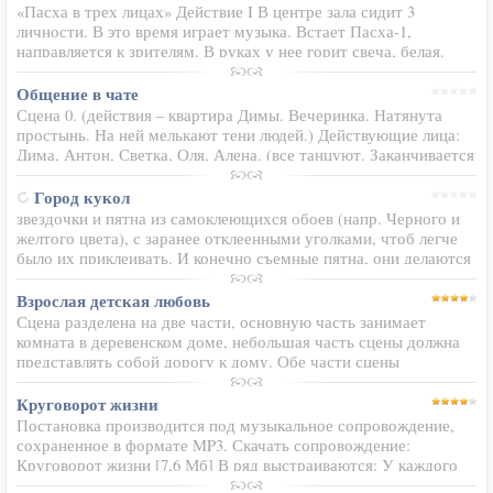
«Пасха в трех лицах» Действие I В центре зала сидит 3
личности. В это время играет музыка. Встает Пасха-1,
направляется к зрителям. В руках у нее горит свеча, белая.
Рукой прикрывает огонь и рассматривает ее. Пасха-1: все, что
нужно людям…
Общение в чате
Сцена 0. (действия – квартира Димы. Вечеринка. Натянута
простынь. На ней мелькают тени людей.) Действующие лица:
Дима, Антон, Светка, Оля, Алена. (все танцуют. Заканчивается
музыка, начинается разговор). Светка: да, мило у тебя здесь
Дима…
Город кукол
звездочки и пятна из самоклеющихся обоев (напр. Черного и
желтого цвета), с заранее отклеенными уголками, чтоб легче
было их приклеивать. И конечно съемные пятна, они делаются
так: вырезается пятно из самоклеющихся обоев,
отклеивается…
Взрослая детская любовь
Сцена разделена на две части, основную часть занимает
комната в деревенском доме, небольшая часть сцены должна
представлять собой дорогу к дому. Обе части сцены
разделены стеной с дверью и окном. Действие происходит в
Российской глухой…
Круговорот жизни
Постановка производится под музыкальное сопровождение,
сохраненное в формате MP3. Скачать сопровождение:
Круговорот жизни [7,6 Мб] В ряд выстраиваются: У каждого
греха должна быть табличка с надписью, кто он. Человек Рок