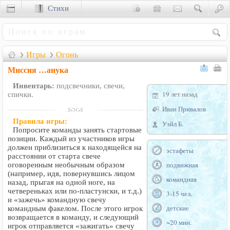
Стихи
Сценки
Игры
Огонь
Миссия …анука
Инвентарь:
подсвечники, свечи,
19 лет назад
спички.
Иван Привалов
Правила игры:
Уэйл Б.
Попросите команды занять стартовые
позиции. Каждый из участников игры
должен приблизиться к находящейся на
эстафеты
расстоянии от старта свече
подвижная
оговоренным необычным образом
(например, идя, повернувшись лицом
командная
назад, прыгая на одной ноге, на
четвереньках или по-пластунски, и т.д.)
3-15 чел.
и «зажечь» командную свечу
детские
командным факелом. После этого игрок
возвращается в команду, и следующий
~20 мин.
игрок отправляется «зажигать» свечу