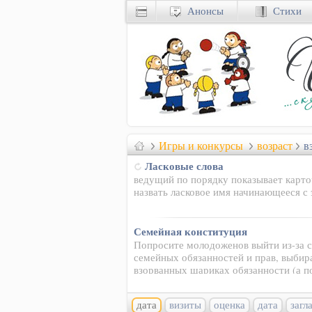
Анонсы
Стихи
Игры и конкурсы
возраст
в
Ласковые слова
ведущий по порядку показывает карто
назвать ласковое имя начинающееся с 
Семейная конституция
Попросите молодоженов выйти из-за с
семейных обязанностей и прав, выбир
взорванных шариках обязанности (а п
дата
визиты
оценка
дата
загл