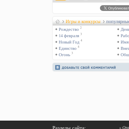
Игры и конкурсы
популярные
2
Рождество
Ден
3
14 февраля
Раб
4
Новый Год
Имя
4
Единство
Вне
3
Огонь
Общ
Разделы сайта:
Оп
»