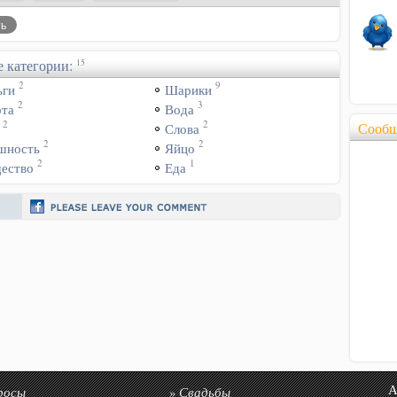
 категории:
15
2
9
ьги
Шарики
2
3
ота
Вода
2
2
Сообщ
Слова
2
2
шность
Яйцо
2
1
ество
Еда
росы
Свадьбы
Авто
»