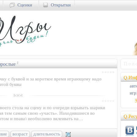
Сценки
Открытки
зрослые
2
Q.Инф
чку с буквой и за короткое время играющему надо
этой буквы
авт
игр
воего стола на сцену и по очереди взрывать шарики
ая тем самым свою «участь». Находившиеся во
Q.Рес
отом и права) необходимо вклеивать на…
авие
возраст
длительность