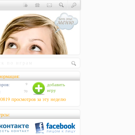
ормация:
оров:
добавить
9
игру
:
70
50819 просмотров за эту неделю
урсы: