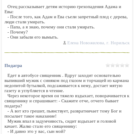
Отец рассказывает детям историю грехопадения Адама и
Евы:
- После того, как Адам и Ева съели запретный плод с дерева,
люди стали умирать.
- Папа, а я знаю, почему они стали умирать.
- Почему?
- Они забыли его вымыть.
Елена Новожилова, г. Норильск
Подагра
Едет в автобусе священник . Вдруг заходит основательно
выпивший мужик с синяком под глазом и торчащей из кармана
недопитой бутылкой, подсаживается к нему, достает мятую
газету и углубляется в чтение.
Через некоторое время он тяжело вздыхает, поворачивается к
священнику и спрашивает: - Скажите отче, отчего бывает
подагра?
- А вот кто грешит, пьянствует, развратничает тому Бог и
посылает такое наказание!
Мужик впал в задумчивость, сидит вздыхает и головой
качает. Жалко стало его священнику:
- И давно это у вас, сын мой?