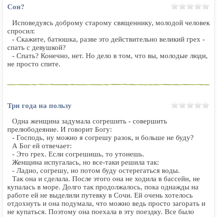
Сон?
Исповедуясь доброму старому священнику, молодой человек
спросил:
- Скажите, батюшка, разве это действительно великий грех -
спать с девушкой?
- Спать? Конечно, нет. Но дело в том, что вы, молодые люди,
не просто спите.
Три года на пользу
Одна женщина задумала согрешить - совершить
прелюбодеяние. И говорит Богу:
- Господь, ну можно я согрешу разок, и больше не буду?
А Бог ей отвечает:
- Это грех. Если согрешишь, то утонешь.
Женщина испугалась, но все-таки решила так:
- Ладно, согрешу, но потом буду остерегаться воды.
Так она и сделала. После этого она не ходила в бассейн, не
купалась в море. Долго так продолжалось, пока однажды на
работе ей не выделили путевку в Сочи. Ей очень хотелось
отдохнуть и она подумала, что можно ведь просто загорать и
не купаться. Поэтому она поехала в эту поездку. Все было