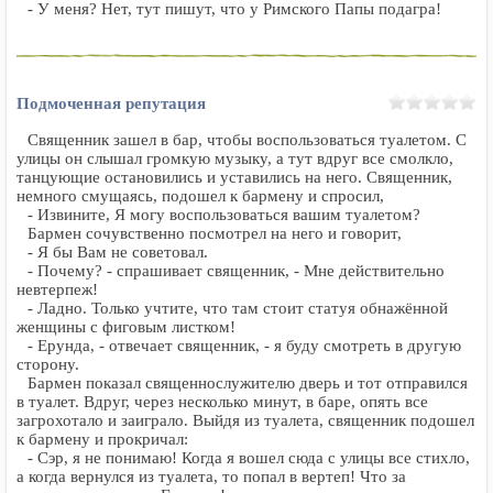
- У меня? Нет, тут пишут, что у Римского Папы подагра!
Подмоченная репутация
Священник зашел в бар, чтобы воспользоваться туалетом. С
улицы он слышал громкую музыку, а тут вдруг все смолкло,
танцующие остановились и уставились на него. Священник,
немного смущаясь, подошел к бармену и спросил,
- Извините, Я могу воспользоваться вашим туалетом?
Бармен сочувственно посмотрел на него и говорит,
- Я бы Вам не советовал.
- Почему? - спрашивает священник, - Мне действительно
невтерпеж!
- Ладно. Только учтите, что там стоит статуя обнажённой
женщины с фиговым листком!
- Ерунда, - отвечает священник, - я буду смотреть в другую
сторону.
Бармен показал священнослужителю дверь и тот отправился
в туалет. Вдруг, через несколько минут, в баре, опять все
загрохотало и заиграло. Выйдя из туалета, священник подошел
к бармену и прокричал:
- Сэр, я не понимаю! Когда я вошел сюда с улицы все стихло,
а когда вернулся из туалета, то попал в вертеп! Что за