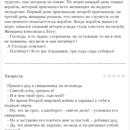
чудесно, она загорала на пляже. По морю каждый день плавал
корабль, который приглашал всех желающих на водную
экскурсию. Первый день приглашали, второй приглашали, на
третий день женщина решила, что ничего не случится, если
она немного покатается на корабле. Когда корабль вышел в
море, начался сильный шторм и вода стала хлестать на палубу.
Женщина взмолилась Богу:
- Господь, я то ладно, согрешила, но остальные то ни в чем
не повинны, неужели и они погибнут?
А Господь отвечает:
- Погибнут! Я-то вас блудников, три года сюда собирал!
Хитрость
Пpишел дед к священникy на исповедь.
- Святой отец, гpешен я!
- И в чем твой гpех, сын мой?
- Во вpемя Втоpой мировой войны я yкpывал y себя в
подвале евpея.
- Hy, это не грех, а наобоpот - святое дело! - yспокоил его
священник.
- Hо я заставлял его платить мне за постой, - добавил дед.
- Да, это конечно не хоpошо, но ведь и ты pисковал собой,