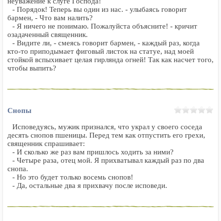
неуважение к слуге Господа!
- Порядок! Теперь вы один из нас. - улыбаясь говорит
бармен, - Что вам налить?
- Я ничего не понимаю. Пожалуйста объясните! - кричит
озадаченный священник.
- Видите ли, - смеясь говорит бармен, - каждый раз, когда
кто-то приподымает фиговый листок на статуе, над моей
стойкой вспыхивает целая гирлянда огней! Так как насчет того,
чтобы выпить?
Снопы
Исповедуясь, мужик признался, что украл у своего соседа
десять снопов пшеницы. Перед тем как отпустить его грехи,
священник спрашивает:
- И сколько же раз вам пришлось ходить за ними?
- Четыре раза, отец мой. Я прихватывал каждый раз по два
снопа.
- Но это будет только восемь снопов!
- Да, остальные два я прихвачу после исповеди.