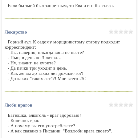
Если бы змей был запретным, то Ева и его бы съела.
Лекарство
Горный аул. К седому морщинистому старцу подходит
корреспондент:
- Вы, наверно, никогда вина не пьете?
- Пью, в день по 3 литра…
- Ну, значит, не курите?
- Да пачки три уходит в день.
- Как же вы до таких лет дожили-то?!
- До каких "таких лет"?! Мне всего 25!
Люби врагов
Батюшка, алкоголь - враг здоровью?
- Конечно, враг.
- А почему вы его употребляете?
- А как сказано в Писании: "Возлюби врага своего".