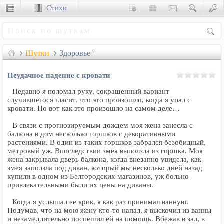
Стихи
Сценки
Шутки
Здоровье
9
Неудачное падение с кровати
Недавно я поломал руку, сокращенный вариант
случившегося гласит, что это произошло, когда я упал с
кровати. Но вот как это произошло на самом деле…
В связи с прогнозируемым дождем моя жена занесла с
балкона в дом несколько горшков с декоративными
растениями. В один из таких горшков забрался безобидный,
метровый уж. Впоследствии змея выползла из горшка. Моя
жена закрывала дверь балкона, когда внезапно увидела, как
змея заползла под диван, который мы несколько дней назад
купили в одном из Белгородских магазинов, уж больно
привлекательными были их цены на диваны.
Когда я услышал ее крик, я как раз принимал ванную.
Подумав, что на мою жену кто-то напал, я выскочил из ванны
и незамедлительно поспешил ей на помощь. Вбежав в зал, в