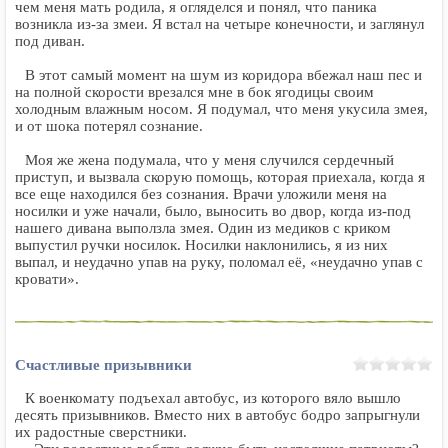
чем меня мать родила, я огляделся и понял, что паника
возникла из-за змеи. Я встал на четыре конечности, и заглянул
под диван.
В этот самый момент на шум из коридора вбежал наш пес и
на полной скорости врезался мне в бок ягодицы своим
холодным влажным носом. Я подумал, что меня укусила змея,
и от шока потерял сознание.
Моя же жена подумала, что у меня случился сердечный
приступ, и вызвала скорую помощь, которая приехала, когда я
все еще находился без сознания. Врачи уложили меня на
носилки и уже начали, было, выносить во двор, когда из-под
нашего дивана выползла змея. Один из медиков с криком
выпустил ручки носилок. Носилки наклонились, я из них
выпал, и неудачно упав на руку, поломал её, «неудачно упав с
кровати».
Счастливые призывники
К военкомату подъехал автобус, из которого вяло вышло
десять призывников. Вместо них в автобус бодро запрыгнули
их радостные сверстники.