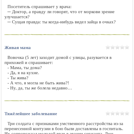
Посетитель спрашивает у врача:
─ Доктор, а правду ли говорят, что от моркови зрение
улучшается?
─ Сущая правда: ты когда-нибудь видел зайца в очках?
Живая мама
Вовочка (5 лет) заходит домой с улицы, разувается в
прихожей и спрашивает:
- Мама, ты дома?
- Да, я на кухне.
- Ты жива?
- А что, я могла не быть жива?!
- Ну, да, ты же болела недавно…
Тяжёлейшее заболевание
Три солдата с признаками умственного расстройства из-за
перенесенной контузии в бою были доставлены в госпиталь.
Их сопровождал молодой врач в звании сержанта. День