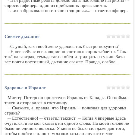
- Эти радостные ребята должно быть настоящие патриоты? -
спросил офицера один из прибывших призывников.
- ...их забраковали по стоянию здоровья... – ответил офицер.
Свежее дыхание
- Слушай, как твоей жене удалось так быстро похудеть?
- У нее сейчас все калории посчитаны: сорок таблеток "Тик-
так" на завтрак, семьдесят на обед и тридцать на ужин. Зато
вес почти постоянный, дыхание свежее. Правда, слабое....
Здоровье в Израиле
Мистер Питерсон прилетел в Израиль из Канады. Он поймал
такси и отправился в гостиницу.
─ Скажите, а, правда, что Израиль ─ полезная для здоровья
страна?
─ Естественно! ─ ответил таксист. ─ Когда я впервые здесь
очутился, я не мог сказать ни одного слова. На моей голове не
было ни единого волоска. У меня не было сил даже для того,
чтобы пройти с одного угла комнаты до другого и мне