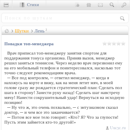
Стихи
Сценки
Шутки
Лень
2
Повадки топ-менеджера
Врач приписал топ-менеджеру занятия спортом для
поддержания тонуса организма. Приняв вызов, менеджер
решил заняться теннисом. Через неделю врач перезвонил ему
на его мобильный телефон и поинтересовался, насколько тот
точно следуют рекомендациям врача.
─ Все под контролем, ─ ответил менеджер, ─ когда я
нахожусь на корте и вижу, как на меня летит мяч, в моей
голове сразу же рождается стратегический план: Сделать пол
шага в сторону! Занести руку назад! Сделать шаг навстречу
мячу! Нанести сокрушительный удар! Вернуться на исходную
позицию!
─ Ну что ж, это очень похвально, ─ с энтузиазмом сказал
доктор, ─ и чем все это заканчивается?
─ Потом все мое тело говорит: «Кто? Я? Что за глупости!
Пусть этим займется кто-то другой!»
Uucyc.ru