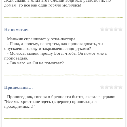
люди спали, а когда этот смелый водитель развозил их по
домам, то все как один горячо молились!
Не помогает
Мальчик спрашивает у отца-пастора:
- Папа, а почему, перед тем, как проповедовать, ты
опускаешь голову и закрываешь лицо руками?
- Молюсь, сынок, прошу Бога, чтобы Он помог мне с
проповедью.
- Так чего же Он не помогает?
Пришельцы…
Проповедник, говоря о бренности бытия, сказал в церкви:
"Все мы христиане здесь (в церкви) пришельцы и
проходимцы…!"