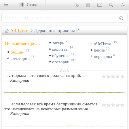
Стихи
Сценки
Шутки
Церковные приколы
134
5
19
Церковные приколы:
лагерь
оЧеПятки
39
30
молитвы
пение
134
общие
61
8
обучение
переводы
47
аллегории
192
оговорки
…тюрьма - это своего рода санаторий.
– Катерина
…если человек все время беспричинно смеется,
это наталкивает на некоторые размышления…
– Катерина