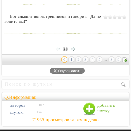
- Бог слышит вопль грешников и говорит: "Да не
вопите вы!"
...
0
1
2
3
4
5
8
9
Q.Информация:
авторов:
добавить
107
шутку
шуток:
1761
71935 просмотров за эту неделю