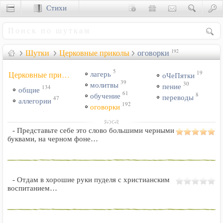
Стихи
Сценки
Шутки
Церковные приколы
оговорки
192
5
19
Церковные приколы:
лагерь
оЧеПятки
39
30
молитвы
пение
134
общие
61
8
обучение
переводы
47
аллегории
192
оговорки
- Представьте себе это слово большими черными
буквами, на черном фоне…
- Отдам в хорошие руки пуделя с христианским
воспитанием…