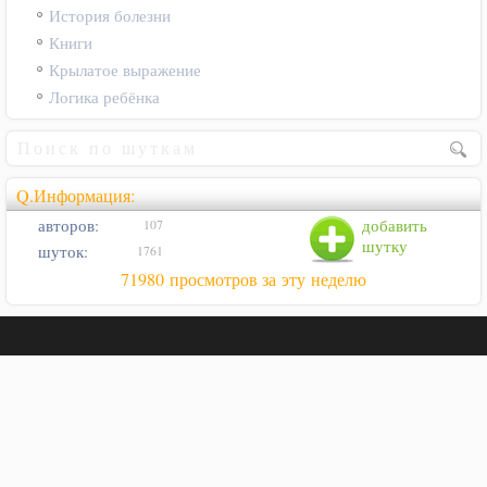
История болезни
Книги
Крылатое выражение
Логика ребёнка
Q.Информация:
авторов:
добавить
107
шутку
шуток:
1761
71980 просмотров за эту неделю