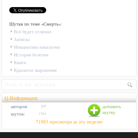
Шутки по теме «Смерть»:
Всё будет отлично
Записка
Инициатива наказуема
История болезни
Книги
Крылатое выражение
Q.Информация:
авторов:
добавить
107
шутку
шуток:
1761
71983 просмотра за эту неделю