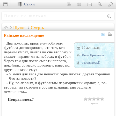
Стихи
Сценки
Шутки
Смерть
Райское наслаждение
Два пожилых приятеля-любителя
19 лет назад
футбола договорились, что тот, кто
первым умрет, явится во сне второму и
Иван Привалов
скажет: играют ли на небесах в футбол.
Через три дня после смерти первого,
отзовитесь!?
покойник, согласно договору, навестил
друга и сказал ему:
- У меня для тебя две новости: одна плохая, другая хорошая.
- Что за новости?
- Ну, во-первых, в футбол там периодически играют, а, во-
вторых, ты включен в состав команды завтрашнего
чемпионата...
Понравилось?
оцените