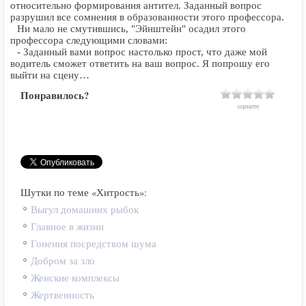
относительно формирования антител. Заданный вопрос
разрушил все сомнения в образованности этого профессора.
Ни мало не смутившись, "Эйнштейн" осадил этого
профессора следующими словами:
- Заданный вами вопрос настолько прост, что даже мой
водитель сможет ответить на ваш вопрос. Я попрошу его
выйти на сцену…
Понравилось?
оцените
Шутки по теме «Хитрость»:
Выгул домашних рыбок
Главное в жизни
Гонения посредством шума
Добром за зло
Женские комплексы
Жертвенность