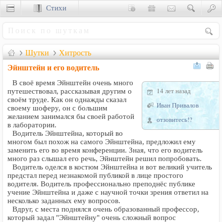
Стихи
Сценки
Шутки
Хитрость
Эйнштейн и его водитель
В своё время Эйнштейн очень много
14 лет назад
путешествовал, рассказывая другим о
своём труде. Как он однажды сказал
Иван Привалов
своему шоферу, он с большим
желанием занимался бы своей работой
отзовитесь!?
в лаборатории.
Водитель Эйнштейна, который во
многом был похож на самого Эйнштейна, предложил ему
заменить его во время конференции. Зная, что его водитель
много раз слышал его речь, Эйнштейн решил попробовать.
Водитель оделся в костюм Эйнштейна и вот великий учитель
предстал перед незнакомой публикой в лице простого
водителя. Водитель профессионально преподнёс публике
учение Эйнштейна и даже с научной точки зрения ответил на
несколько заданных ему вопросов.
Вдруг, с места поднялся очень образованный профессор,
который задал "Эйнштейну" очень сложный вопрос