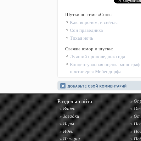
Шутки по теме «Сон»:
Как, впрочем, и сейчас
Сон праведника
Тихая ночь
Свежие юмор и шутки:
Лучший проповедник года
Концептуальная оценка монограф
протоиерея Мейендорфа
Разделы сайта:
Оп
»
Видео
От
»
»
Загадки
От
»
»
Игры
Пе
»
»
Идеи
По
»
»
Илл-ции
По
»
»