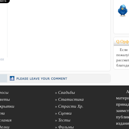
Q.Орф
Если В
пожалу
ии
расс
благод
росы
Свадьбы
Авто
»
матер
веты
Статистика
»
прин
крытки
Страсти Хр.
»
заимс
сни
Сценки
»
публик
слания
Тесты
»
издан
делки
Фильмы
»