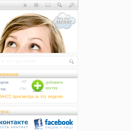
ормация:
оров:
добавить
107
шутку
ок:
1761
66422 просмотра за эту неделю
урсы: