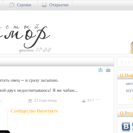
Сценки
Открытки
Q.Инф
итать овец ─ и сразу засыпаю.
авт
шут
ой-двух недосчитываюсь! Я же чабан...
22 года назад
817
3018
!?
Сообщество Вконтакте
Q.Рес