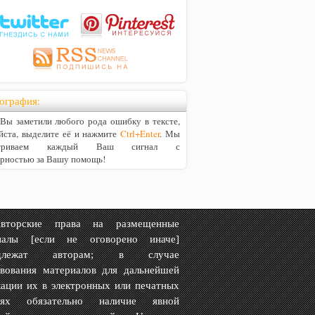
ография:
ы заметили любого рода ошибку в тексте,
йста, выделите её и нажмите
Ctrl+Enter
. Мы
матриваем каждый Ваш сигнал с
арностью за Вашу помощь!
рские права на размещенные
иалы [если не оговорено иначе]
адлежат авторам; в случае
твования материалов для дальнейшей
ации их в электронных или печатных
иях обязательно наличие явной