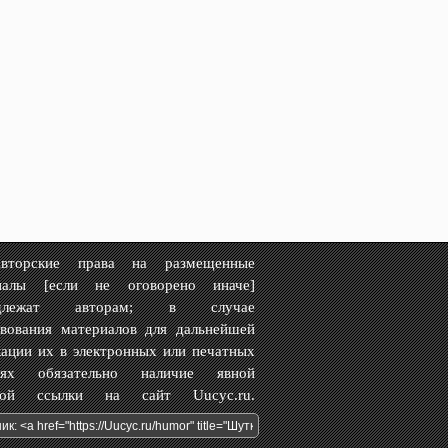
рские права на размещенные
иалы [если не оговорено иначе]
адлежат авторам; в случае
твования материалов для дальнейшей
ации их в электронных или печатных
иях обязательно наличие явной
вной ссылки на сайт Uucyc.ru.