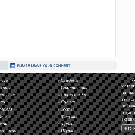
росы
Свадьбы
Авто
»
матер
веты
Статистика
»
прин
крытки
Страсти Хр.
»
заимс
сни
Сценки
»
публик
слания
Тесты
»
издан
делки
Фильмы
»
акти
эзия
Фразы
»
ихология
Шутки
»