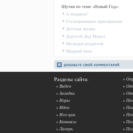
Шутки по теме «Новый Год»:
А подарок?
Гостеприимное приглашение
Детская логика
Дорогой Дед Мороз
Молодые родители
Мудрый папа
Разделы сайта:
Оп
»
Видео
От
»
»
Загадки
От
»
»
Игры
Пе
»
»
Идеи
По
»
»
Илл-ции
По
»
»
Комиксы
По
»
»
Лагерь
Пс
»
»