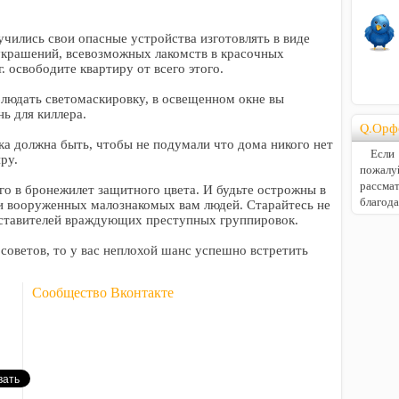
учились свои опасные устройства изготовлять в виде
украшений, всевозможных лакомств в красочных
. освободите квартиру от всего этого.
облюдать светомаскировку, в освещенном окне вы
ь для киллера.
Q.Орф
ка должна быть, чтобы не подумали что дома никого нет
Если В
ру.
пожалу
расс
его в бронежилет защитного цвета. И будьте острожны в
благод
ти вооруженных малознакомых вам людей. Старайтесь не
дставителей враждующих преступных группировок.
 советов, то у вас неплохой шанс успешно встретить
Сообщество Вконтакте