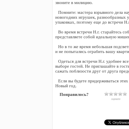
звоните в милицию.
Помните: мастера взрывного дела на
новогодних игрушек, разнообразных 
упаковках, поэтому еще до встречи Н.г
Во время встречи Н.г. старайтесь с
представляете собой идеальную мишен
Но в то же время небольшая подсвет
и не попытались ограбить вашу кварти
Одеться для встречи Н.г. удобнее вс
выборе гостей. Не приглашайте в гос
сажать поблизости друг от друга пре
Если вы будете придерживаться этих
Новый год.
Понравилось?
оцените