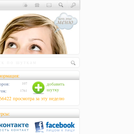
ормация:
оров:
добавить
107
шутку
ок:
1761
66422 просмотра за эту неделю
урсы: