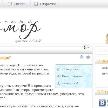
Сценки
Открытки
кабря?
Q.Инф
ого года (Н.г.), незаметно
авт
22 года назад
которой указаны ваши фамилия,
шут
 номер года, который вы решили
Иван Привалов
отзовитесь!?
упить к встрече Н.г. проверьте:
рью вашей квартиры, просмотрите
Q.Рес
рассаживаясь за праздничным столом, убедитесь, что
тов.
оем стуле, не спешите на него садиться, сразу же