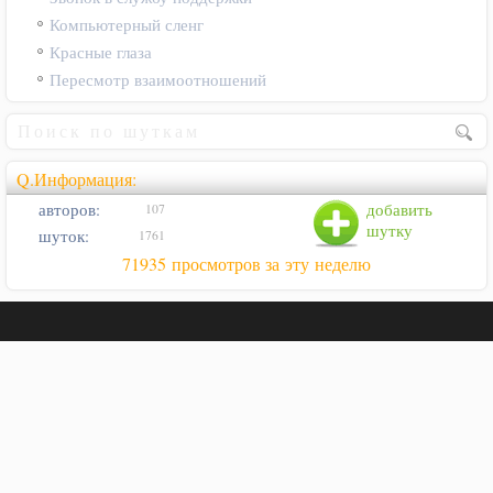
Компьютерный сленг
Красные глаза
Пересмотр взаимоотношений
Q.Информация:
авторов:
добавить
107
шутку
шуток:
1761
71935 просмотров за эту неделю