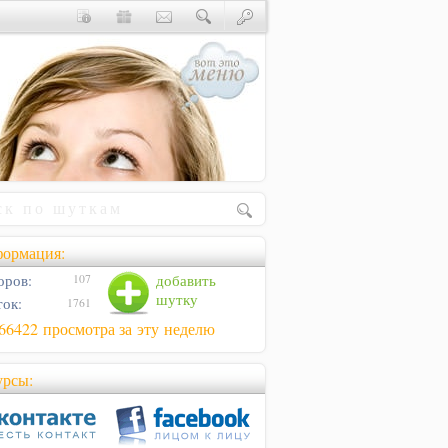
ормация:
оров:
добавить
107
шутку
ок:
1761
66422 просмотра за эту неделю
урсы: