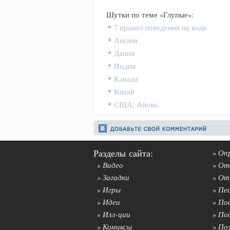
Шутки по теме «Глупые»:
7 правил поведения на воде
Англия
Дания
Индия
Канада
Китай
США, Айова.
Разделы сайта:
Оп
»
Видео
От
»
»
Загадки
От
»
»
Игры
Пе
»
»
Идеи
По
»
»
Илл-ции
По
»
»
Комиксы
По
»
»