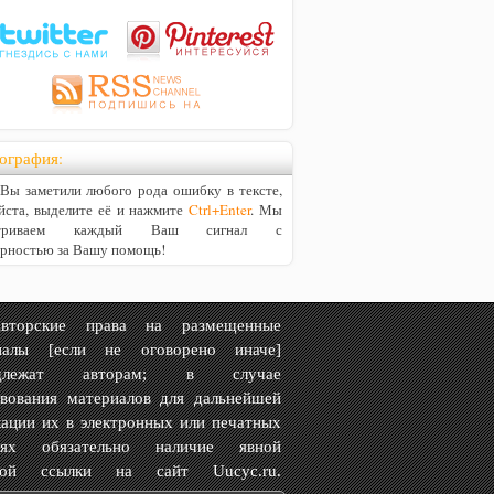
ография:
ы заметили любого рода ошибку в тексте,
йста, выделите её и нажмите
Ctrl+Enter
. Мы
матриваем каждый Ваш сигнал с
арностью за Вашу помощь!
рские права на размещенные
иалы [если не оговорено иначе]
адлежат авторам; в случае
твования материалов для дальнейшей
ации их в электронных или печатных
иях обязательно наличие явной
вной ссылки на сайт Uucyc.ru.