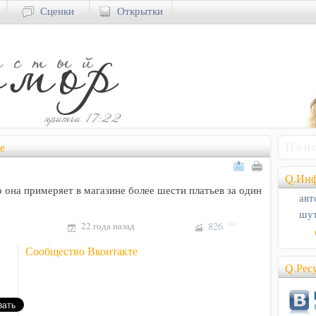
Сценки
Открытки
е
Q.Инф
 она примеряет в магазине более шести платьев за один
авт
шут
22 года назад
826
2661
Сообщество Вконтакте
Q.Рес