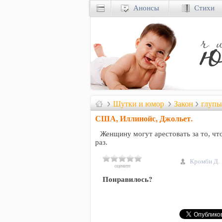
Анонсы
Стихи
Шутки и юмор
Закон
глупы
США, Иллинойс, Джольет.
Женщину могут арестовать за то, что
раз.
Кромби Д.
оцените
Понравилось?