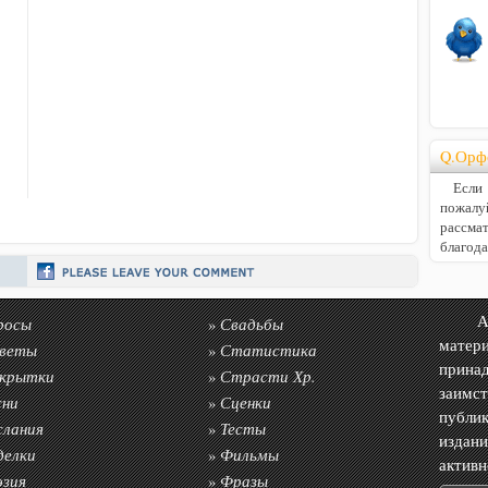
Q.Орф
Если В
пожалу
расс
благод
росы
Свадьбы
Авто
»
матер
веты
Статистика
»
прин
крытки
Страсти Хр.
»
заимс
сни
Сценки
»
публик
слания
Тесты
»
издан
делки
Фильмы
»
акти
эзия
Фразы
»