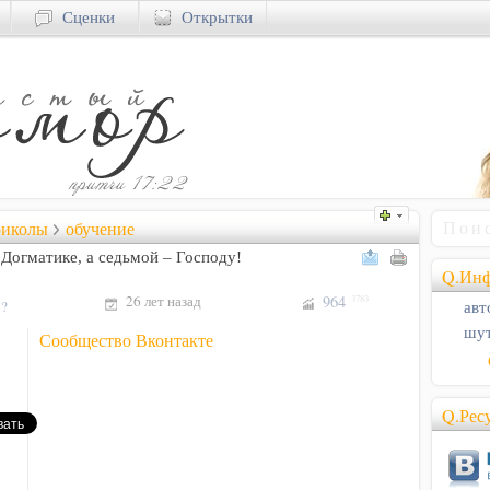
Сценки
Открытки
риколы
обучение
 Догматике, а седьмой – Господу!
Q.Инф
26 лет назад
964
3783
авт
!?
шут
Сообщество Вконтакте
Q.Рес