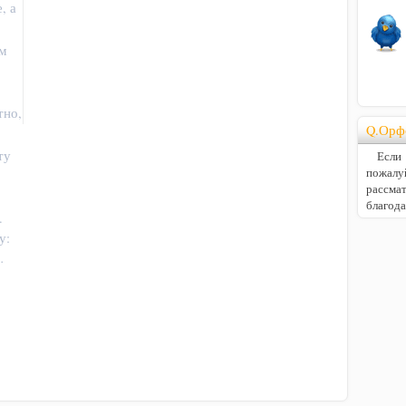
, а
ом
тно,
Q.Орф
ту
Если В
пожалу
расс
благод
.
у:
…