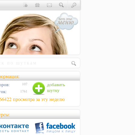
ормация:
оров:
добавить
107
шутку
ок:
1761
66422 просмотра за эту неделю
урсы: