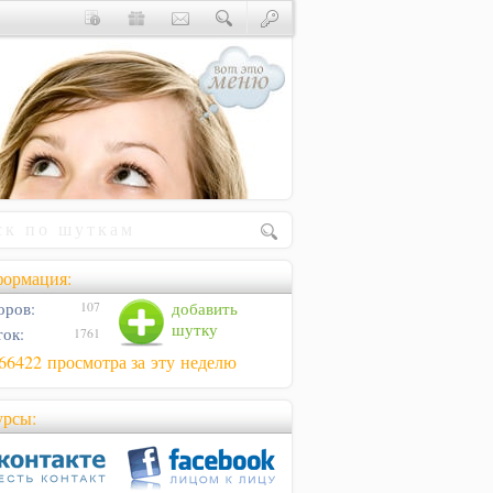
ормация:
оров:
добавить
107
шутку
ок:
1761
66422 просмотра за эту неделю
урсы: