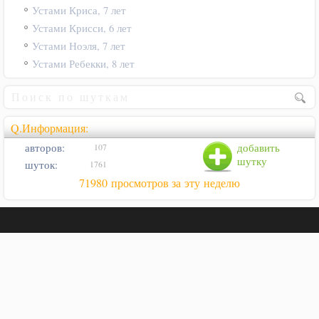
Устами Криса, 7 лет
Устами Крисси, 6 лет
Устами Ноэля, 7 лет
Устами Ребекки, 8 лет
Q.Информация:
авторов:
добавить
107
шутку
шуток:
1761
71980 просмотров за эту неделю