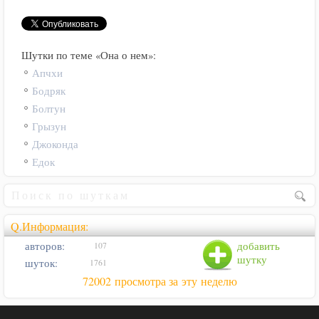
Шутки по теме «Она о нем»:
Апчхи
Бодряк
Болтун
Грызун
Джоконда
Едок
Q.Информация:
авторов:
добавить
107
шутку
шуток:
1761
72002 просмотра за эту неделю