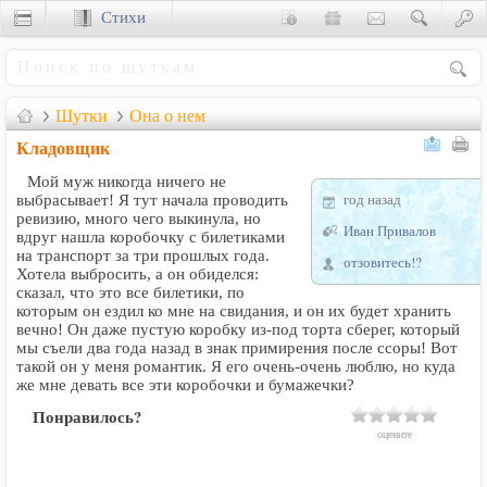
Стихи
Сценки
Шутки
Она о нем
Кладовщик
Мой муж никогда ничего не
год назад
выбрасывает! Я тут начала проводить
ревизию, много чего выкинула, но
Иван Привалов
вдруг нашла коробочку с билетиками
на транспорт за три прошлых года.
отзовитесь!?
Хотела выбросить, а он обиделся:
сказал, что это все билетики, по
которым он ездил ко мне на свидания, и он их будет хранить
вечно! Он даже пустую коробку из-под торта сберег, который
мы съели два года назад в знак примирения после ссоры! Вот
такой он у меня романтик. Я его очень-очень люблю, но куда
же мне девать все эти коробочки и бумажечки?
Понравилось?
оцените