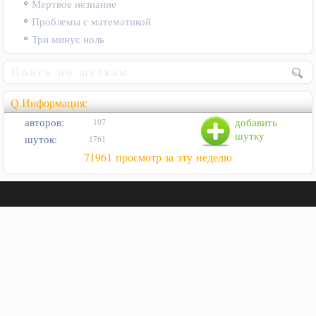
Мертвое незнание
Проблемы с математикой
Три минус ноль
Q.Информация:
авторов:
добавить
107
шутку
шуток:
1761
71961 просмотр за эту неделю