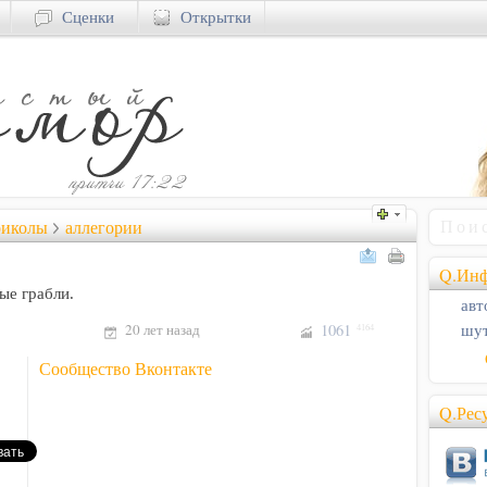
Сценки
Открытки
риколы
аллегории
Q.Инф
ые грабли.
авт
20 лет назад
1061
шут
4164
Сообщество Вконтакте
Q.Рес