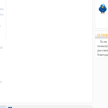
ял,
и).
,
Q.Орф
Если В
пожалу
ой
расс
благод
а
гу