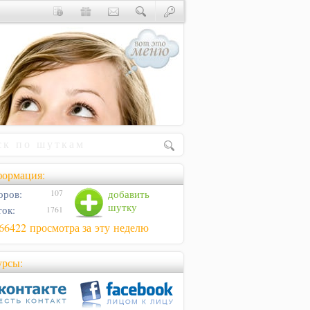
ормация:
оров:
добавить
107
шутку
ок:
1761
66422 просмотра за эту неделю
урсы: