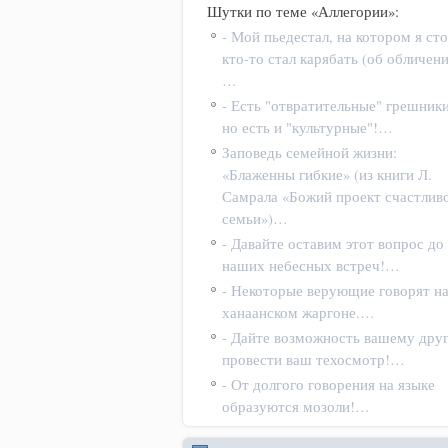
Шутки по теме «Аллегории»:
- Мой пьедестал, на котором я сто
кто-то стал карябать (об обличени
…
- Есть "отвратительные" грешники
но есть и "культурные"!…
Заповедь семейной жизни:
«Блаженны гибкие» (из книги Л.
Самрала «Божий проект счастлив
семьи»)…
- Давайте оставим этот вопрос до
наших небесных встреч!…
- Некоторые верующие говорят н
ханаанском жаргоне.…
- Дайте возможность вашему дру
провести ваш техосмотр!…
- От долгого говорения на языке
образуются мозоли!…