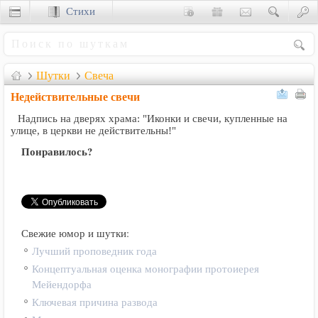
Стихи
Сценки
Шутки
Свеча
Недействительные свечи
Надпись на дверях храма: "Иконки и свечи, купленные на
улице, в церкви не действительны!"
Понравилось?
Свежие юмор и шутки:
Лучший проповедник года
Концептуальная оценка монографии протоиерея
Мейендорфа
Ключевая причина развода