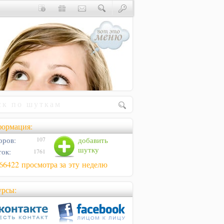
ормация:
оров:
добавить
107
шутку
ок:
1761
66422 просмотра за эту неделю
урсы: