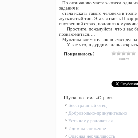
По окончанию мастер-класса одна из
задания и
стала искать такого человека в толпе
жутковатый тип. Этакая смесь Шварцн
внутренний страх, подошла к мужчине
─ Простите, пожалуйста, что я вас б
познакомиться….
Мужчина внимательно посмотрел на 
─ У вас что, в дурдоме день открыт
Понравилось?
оцените
Шутки по теме «Страх»:
Бесстрашный отец
Добровольно-принудительно
Есть чему радоваться
Идем на снижение
Опасная неряшливость