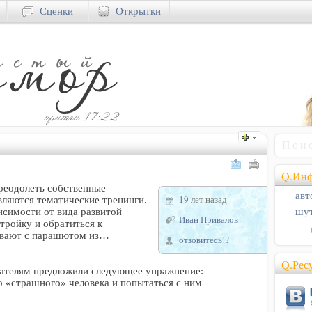
Сценки
Открытки
Q.Инф
реодолеть собственные
авт
19 лет назад
вляются тематические тренинги.
шут
симости от вида развитой
Иван Привалов
-тройку и обратиться к
кивают с парашютом из…
отзовитесь!?
Q.Рес
шателям предложили следующее упражнение:
о «страшного» человека и попытаться с ним