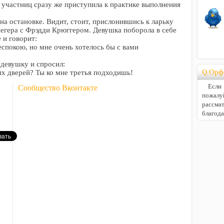
 участниц сразу же приступила к практике выполнения
 на остановке. Видит, стоит, прислонившись к ларьку
егера с Фрэдди Крюггером. Девушка поборола в себе
 и говорит:
еспокою, но мне очень хотелось бы с вами
девушку и спросил:
Q.Орф
ых дверей? Ты ко мне третья подходишь!
Если В
Сообщество Вконтакте
пожалу
расс
благод