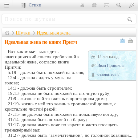
Стихи
Сценки
Шутки
Идеальная жена
Идеальная жена по книге Притч
Вот как может выглядеть
15 лет назад
аллегорический список требований к
идеальной жене, согласно книге
Иван Привалов
Притчи:
5:19 - должна быть похожей на оленя;
отзовитесь!?
12:4 - должна сидеть у мужа на
голове;
14:1 - должна быть строителем;
19:13- должна не быть похожей на сточную трубу;
21:9 - жизнь с ней это жизнь в просторном доме;
21:19- жизнь с ней это жизнь в тропической долине, с
кристально чистой рекой;
27:15- не должна быть похожей на дождливую погоду;
31:14- должна быть похожей на баржу;
31:17- должна иметь пояс по карате и часто посещать
тренажёрный зал;
31:27- должна быть "замечательной", но голодной хозяйкой...