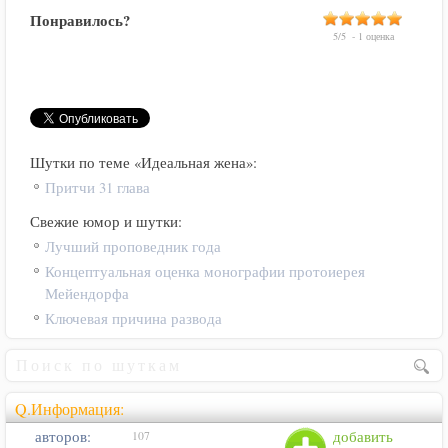
Понравилось?
5
/
5
-
1
оценка
Шутки по теме «Идеальная жена»:
Притчи 31 глава
Свежие юмор и шутки:
Лучший проповедник года
Концептуальная оценка монографии протоиерея
Мейендорфа
Ключевая причина развода
Q.Информация:
авторов:
добавить
107