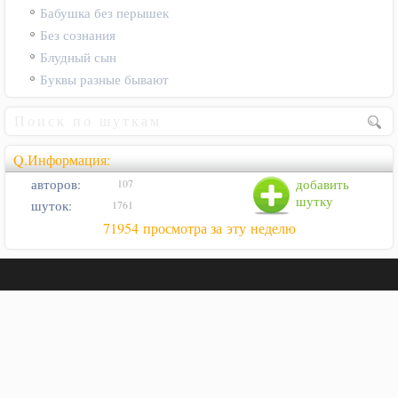
Бабушка без перышек
Без сознания
Блудный сын
Буквы разные бывают
Q.Информация:
авторов:
добавить
107
шутку
шуток:
1761
71954 просмотра за эту неделю