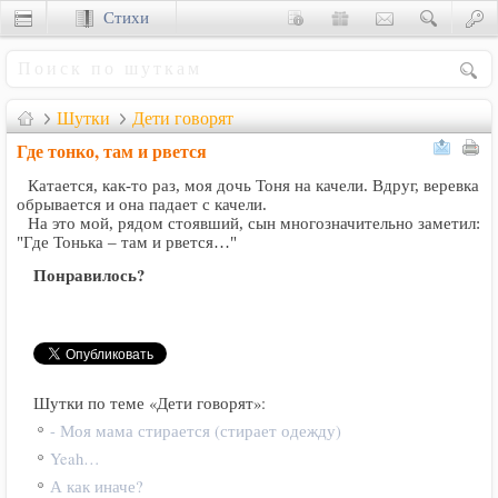
Стихи
Сценки
Шутки
Дети говорят
Где тонко, там и рвется
Катается, как-то раз, моя дочь Тоня на качели. Вдруг, веревка
обрывается и она падает с качели.
На это мой, рядом стоявший, сын многозначительно заметил:
"Где Тонька – там и рвется…"
Понравилось?
Шутки по теме «Дети говорят»:
- Моя мама стирается (стирает одежду)
Yeah…
А как иначе?