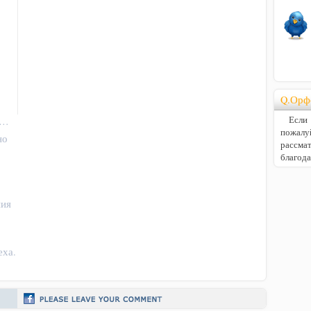
Q.Орф
Если В
]…
пожалу
но
расс
благод
ния
еха.