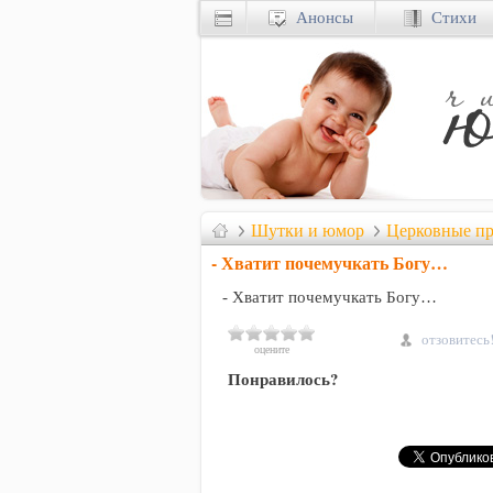
Анонсы
Стихи
Шутки и юмор
Церковные п
- Хватит почемучкать Богу…
- Хватит почемучкать Богу…
отзовитесь
оцените
Понравилось?