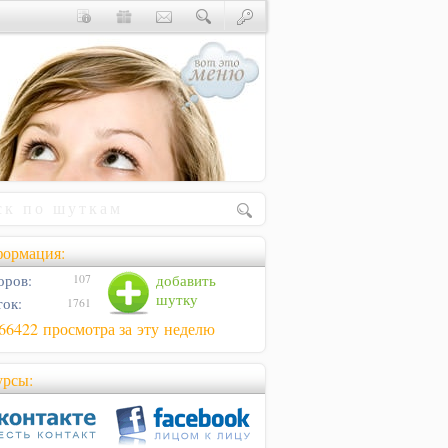
ормация:
оров:
добавить
107
шутку
ок:
1761
66422 просмотра за эту неделю
урсы: