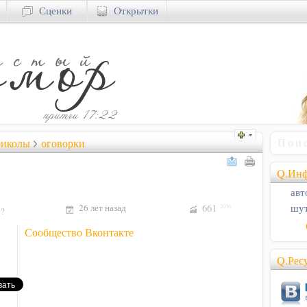
Сценки
Открытки
риколы
оговорки
Q.Инф
авт
26 лет назад
661
шут
2036
!?
Сообщество Вконтакте
Q.Рес